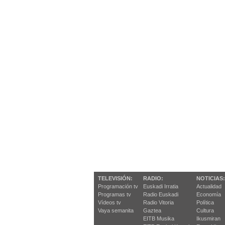
TELEVISIÓN:
RADIO:
NOTICIAS:
Programación tv
Euskadi Irratia
Actualidad
Programas tv
Radio Euskadi
Economía
Vídeos tv
Radio Vitoria
Política
Vaya semanita
Gaztea
Cultura
EITB Musika
Ikusmiran