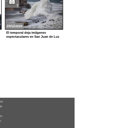
7
7
23/12/2024
12/08/2024
El temporal deja imágenes
Perseidas 2024
espectaculares en San Juan de Luz
ter
ok
am
m