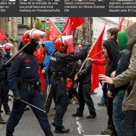
ubios de la
Vista de la entrada de una
Varios contenedores
Agentes antidistur
lan un
sucursal bancaria esta
volcados en Vitoria-Gasteiz
Ertzaintza control
 Efe
mañana en Pamplona/Iruña
Efe
piquete ante El Co
Efe
de Vitoria Efe