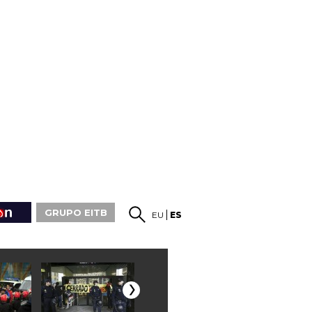
GRUPO EITB
EU
ES