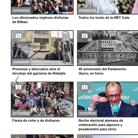
20/05/2025
06/05/2025
Los aficionados ingleses disfrutan
Todos los looks de la MET Gala
de Bilbao
19
30
04/04/2025
31/03/2025
Protestas y altercados ante el
45 aniversario del Parlamento
desalojo del gaztetxe de Rekalde
Vasco, en fotos
15
12
01/03/2025
23/02/2025
Fiesta de color y de disfraces
Noche electoral alemana de
celebración para algunos y
pesadumbre para otros