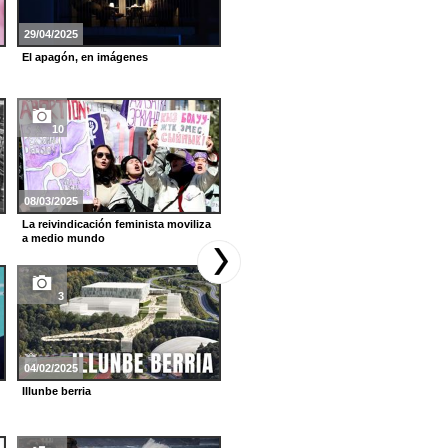
29/04/2025
22/12/2024
El apagón, en imágenes
Público variopinto en el Palacio
Real de Madrid
10
6
08/03/2025
11/11/2024
La reivindicación feminista moviliza
El bosque de Irati se viste de Otoño
a medio mundo
3
16
04/02/2025
11/10/2024
Illunbe berria
Auroras boreales iluminan el cielo
en Euskal Herria