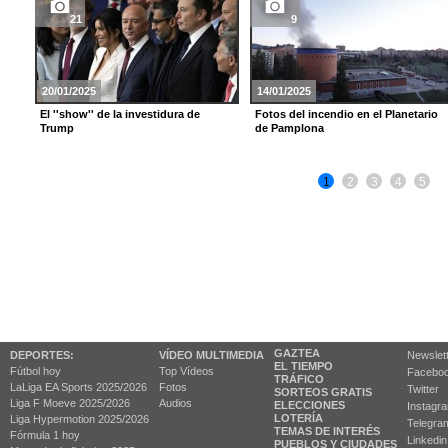
21
9
20/01/2025
14/01/2025
El ''show'' de la investidura de
Fotos del incendio en el Planetario
Trump
de Pamplona
1
2
3
4
5
GAZTEA
DEPORTES:
VÍDEO MULTIMEDIA
Newslet
EL TIEMPO
Fútbol hoy
Top Vídeos
Facebo
TRÁFICO
LaLiga EA Sports 2025/2026
Fotos
Twitter
SORTEOS GRATIS
Liga F Moeve 2025/2026
Audios
ELECCIONES
Instagr
LOTERÍA
Liga Hypermotion 2025/2026
Telegra
TEMAS DE INTERÉS
Fórmula 1 hoy
Linkedin
PUEBLOS Y CIUDADES