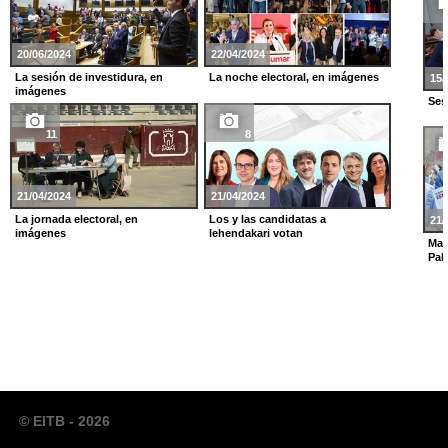
20/06/2024
22/04/2024
La sesión de investidura, en
La noche electoral, en imágenes
15/
imágenes
Ses
11
8
21/04/2024
21/04/2024
La jornada electoral, en
Los y las candidatas a
21/
imágenes
lehendakari votan
Man
Pal
© EITB - 2026