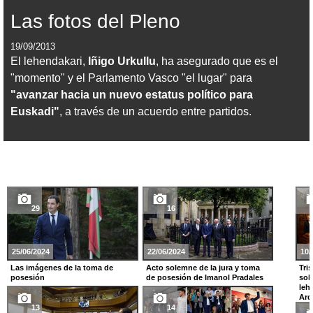
Las fotos del Pleno
19/09/2013
El lehendakari,
Iñigo Urkullu
, ha asegurado que es el
"momento" y el Parlamento Vasco "el lugar" para
"avanzar hacia un nuevo estatus político para
Euskadi"
, a través de un acuerdo entre partidos.
29
16
25/06/2024
22/06/2024
10/
Las imágenes de la toma de
Acto solemne de la jura y toma
Tri
posesión
de posesión de Imanol Pradales
sol
leh
Ard
13
14