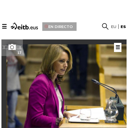
☰
EN DIRECTO
EU
ES
☰
17