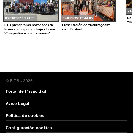
21/
Noc
08/09/2022 13:41:31
07/09/2022 13:44:06
''D
ETB presenta las novedades de
Presentación de ''Naufragoak''
la nueva temporada bajo el lema
en el Festval
'Compartimos lo que somos'
© EITB - 2026
Portal de Privacidad
Aviso Legal
Política de cookies
Configuración cookies