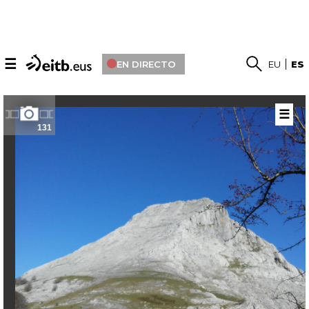
☰
EN DIRECTO
EU
ES
☰
131