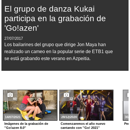
El grupo de danza Kukai
participa en la grabación de
'Go!azen'
27/07/2017
Los bailarines del grupo que dirige Jon Maya han
realizado un cameo en la popular serie de ETB1 que
se está grabando este verano en Azpeitia.
60
12
14/07/2021
28/12/2020
30/
Imágenes de la grabación de
Comenzaremos el año nuevo
Per
''Go!azen 8.0''
cantando con ''Go! 2021''