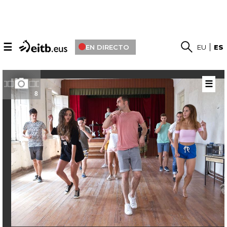
☰
EN DIRECTO
EU
ES
☰
8