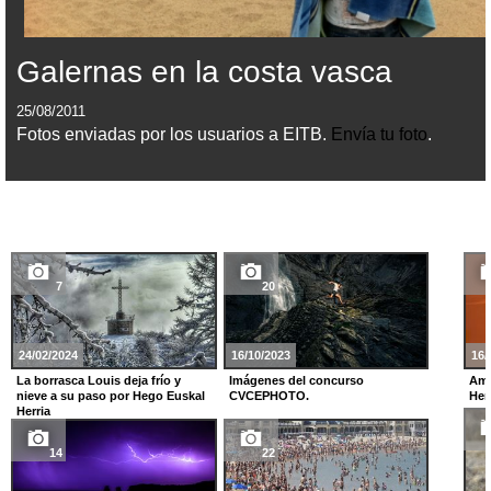
Galernas en la costa vasca
25/08/2011
Fotos enviadas por los usuarios a EITB.
Envía tu foto
.
7
20
24/02/2024
16/10/2023
16/
La borrasca Louis deja frío y
Imágenes del concurso
Ama
nieve a su paso por Hego Euskal
CVCEPHOTO.
Her
Herria
14
22