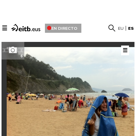
☰
EN DIRECTO
EU
ES
☰
6