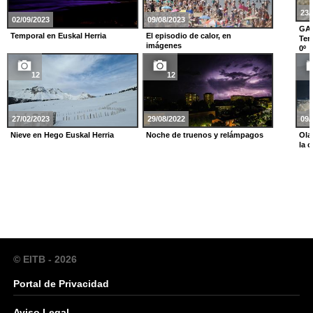
23/
02/09/2023
09/08/2023
GA
Temporal en Euskal Herria
El episodio de calor, en
Tem
imágenes
0º
12
12
27/02/2023
29/08/2022
09/
Nieve en Hego Euskal Herria
Noche de truenos y relámpagos
Ola
la 
© EITB - 2026
Portal de Privacidad
Aviso Legal