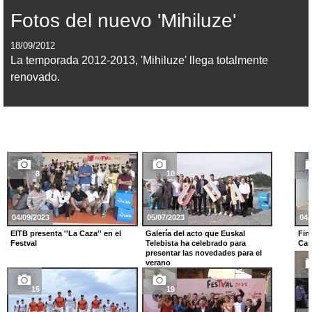
Fotos del nuevo 'Mihiluze'
18/09/2012
La temporada 2012-2013, 'Mihiluze' llega totalmente
renovado.
8
10
04/09/2023
05/07/2023
04/
EITB presenta ''La Caza'' en el
Galería del acto que Euskal
Fin
Festval
Telebista ha celebrado para
Car
presentar las novedades para el
verano
15
19