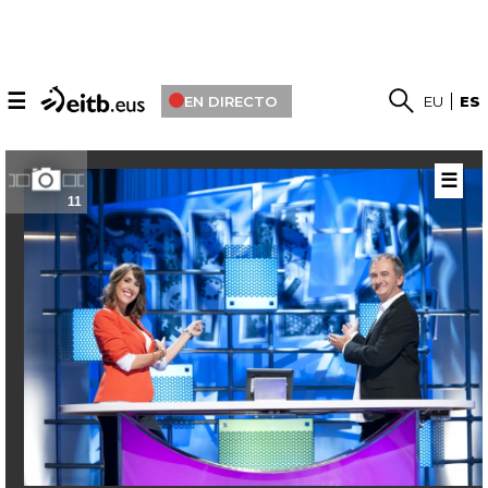
☰
EN DIRECTO
EU
ES
☰
11