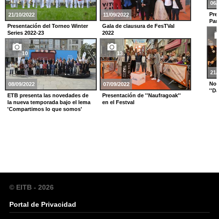
06/
Pree
21/10/2022
11/09/2022
Pam
Presentación del Torneo Winter
Gala de clausura de FesTVal
Series 2022-23
2022
10
13
21/
Noc
08/09/2022
07/09/2022
''D
ETB presenta las novedades de
Presentación de ''Naufragoak''
la nueva temporada bajo el lema
en el Festval
'Compartimos lo que somos'
© EITB - 2026
Portal de Privacidad