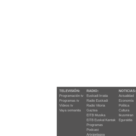
TELEVISIÓN:
RADIO:
NOTICIAS:
Programación tv
Euskadi Irratia
Actualidad
Programas tv
Radio Euskadi
Economía
Vídeos tv
Radio Vitoria
Política
Vaya semanita
Gaztea
Cultura
EITB Musika
Ikusmiran
EiTB Euskal Kantak
Eguraldia
Programas
Podcast
Artxipelagoa