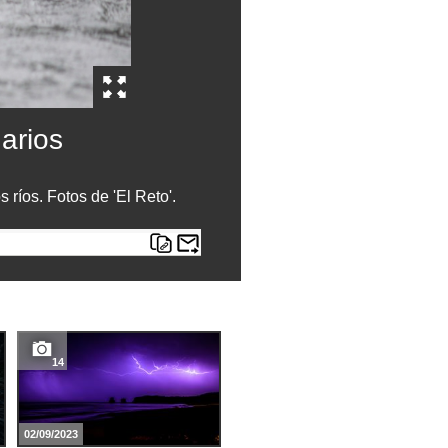
arios
ríos. Fotos de 'El Reto'.
14
10
02/09/2023
11/12/2021