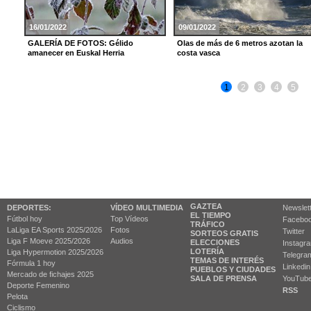
16/01/2022
09/01/2022
GALERÍA DE FOTOS: Gélido
Olas de más de 6 metros azotan la
amanecer en Euskal Herria
costa vasca
1
2
3
4
5
GAZTEA
DEPORTES:
VÍDEO MULTIMEDIA
Newslet
EL TIEMPO
Fútbol hoy
Top Vídeos
Facebo
TRÁFICO
LaLiga EA Sports 2025/2026
Fotos
Twitter
SORTEOS GRATIS
Liga F Moeve 2025/2026
Audios
ELECCIONES
Instagr
LOTERÍA
Liga Hypermotion 2025/2026
Telegra
TEMAS DE INTERÉS
Fórmula 1 hoy
Linkedin
PUEBLOS Y CIUDADES
Mercado de fichajes 2025
SALA DE PRENSA
YouTub
Deporte Femenino
RSS
Pelota
Ciclismo