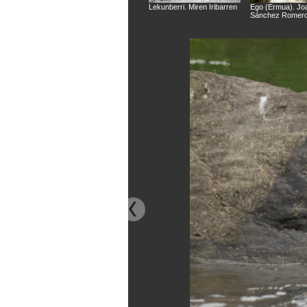
Lekunberri. Miren Iribarren
Ego (Ermua). Jo
Sánchez Romer