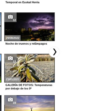
Temporal en Euskal Herria
Funes, bajo el agua
12
14
29/08/2022
25/11/2021
Noche de truenos y relámpagos
Temporal de lluvia en Euskal Herria
12
14
23/01/2022
29/08/2021
GALERÍA DE FOTOS: Temperaturas
Amaneceres de postal, en el último
por debajo de los 0º
fin de semana de agosto
19
10