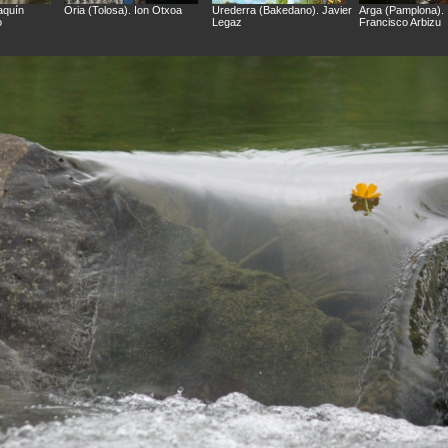
aquín
Oria (Tolosa). Ion Otxoa
Urederra (Bakedano). Javier
Arga (Pamplona). 
o
Legaz
Francisco Arbizu