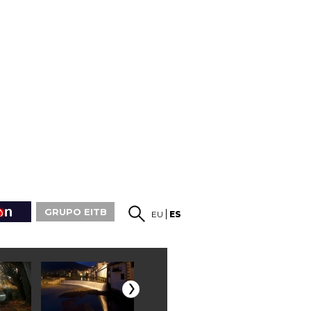
GRUPO EITB
EU
ES