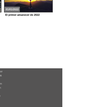
01/01/2022
10/06/2021
El primer amanecer de 2022
Así han visto los usuarios de
eitb.eus el eclipse solar
ter
ok
am
m
e