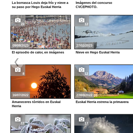
La borrasca Louis deja frío y nieve a
Imágenes del concurso
su paso por Hego Euskal Herria
CVCEPHOTO.
22
12
09/08/2023
27/02/2023
El episodio de calor, en imágenes
Nieve en Hego Euskal Herria
8
12
16/07/2022
27/03/2022
Amaneceres tórridos en Euskal
Euskal Herria estrena la primavera
Herria
12
17