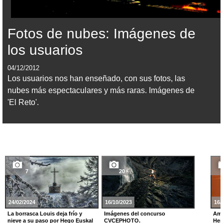
Fotos de nubes: Imágenes de
los usuarios
04/12/2012
Los usuarios nos han enseñado, con sus fotos, las
nubes más espectaculares y más raras. Imágenes de
'El Reto'.
7
20
24/02/2024
16/10/2023
16/
La borrasca Louis deja frío y
Imágenes del concurso
Ama
nieve a su paso por Hego Euskal
CVCEPHOTO.
Her