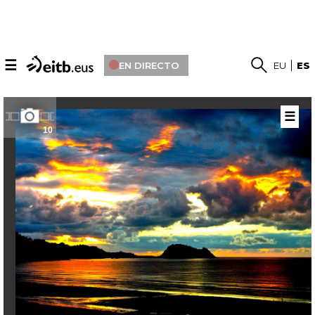
☰
EN DIRECTO
EU
ES
☰
10