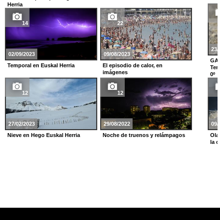
Herria
14
22
23/
02/09/2023
09/08/2023
GA
Temporal en Euskal Herria
El episodio de calor, en
Tem
imágenes
0º
12
12
27/02/2023
29/08/2022
09/
Nieve en Hego Euskal Herria
Noche de truenos y relámpagos
Ola
la 