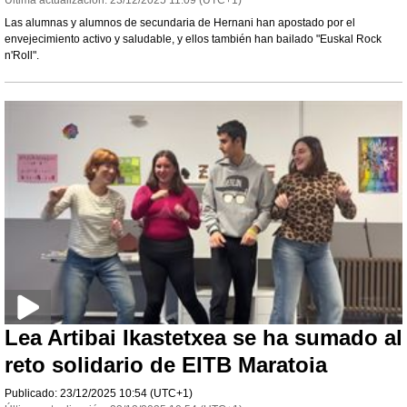
Última actualización:
23/12/2025
11:09
(UTC+1)
Las alumnas y alumnos de secundaria de Hernani han apostado por el
envejecimiento activo y saludable, y ellos también han bailado "Euskal Rock
n'Roll".
Lea Artibai Ikastetxea se ha sumado al
reto solidario de EITB Maratoia
Publicado:
23/12/2025
10:54
(UTC+1)