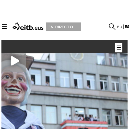
☰
EU
E
EN DIRECTO
☰