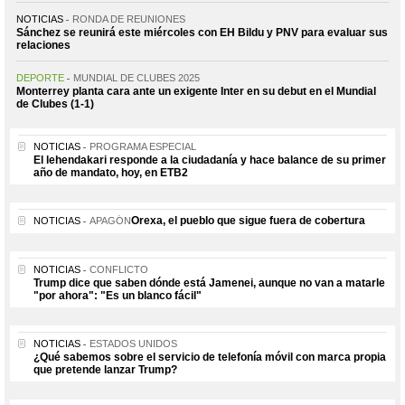
NOTICIAS
RONDA DE REUNIONES
Sánchez se reunirá este miércoles con EH Bildu y PNV para evaluar sus
relaciones
DEPORTE
MUNDIAL DE CLUBES 2025
Monterrey planta cara ante un exigente Inter en su debut en el Mundial
de Clubes (1-1)
NOTICIAS
PROGRAMA ESPECIAL
El lehendakari responde a la ciudadanía y hace balance de su primer
año de mandato, hoy, en ETB2
Orexa, el pueblo que sigue fuera de cobertura
NOTICIAS
APAGÓN
NOTICIAS
CONFLICTO
Trump dice que saben dónde está Jamenei, aunque no van a matarle
"por ahora": "Es un blanco fácil"
NOTICIAS
ESTADOS UNIDOS
¿Qué sabemos sobre el servicio de telefonía móvil con marca propia
que pretende lanzar Trump?