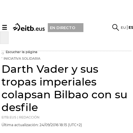
☰
EU
E
EN DIRECTO
Escuchar la página
INICIATIVA SOLIDARIA
Darth Vader y sus
tropas imperiales
colapsan Bilbao con su
desfile
EITB.EUS | REDACCIÓN
Última actualización:
24/09/2016
18:15
(UTC+2)