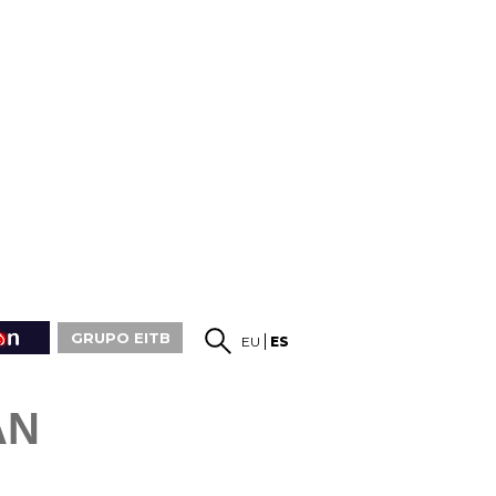
GRUPO EITB
EU
ES
AN