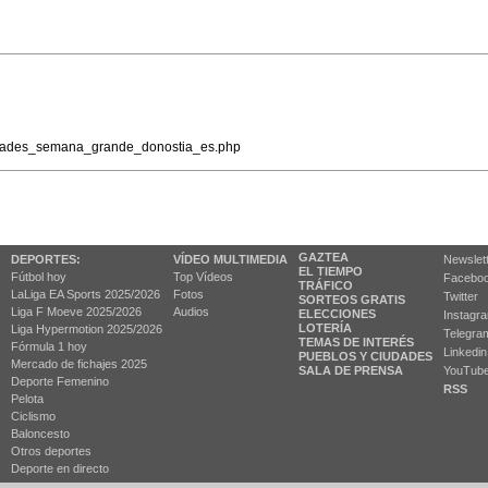
iudades_semana_grande_donostia_es.php
GAZTEA
DEPORTES:
VÍDEO MULTIMEDIA
Newslet
EL TIEMPO
Fútbol hoy
Top Vídeos
Facebo
TRÁFICO
LaLiga EA Sports 2025/2026
Fotos
Twitter
SORTEOS GRATIS
Liga F Moeve 2025/2026
Audios
ELECCIONES
Instagr
LOTERÍA
Liga Hypermotion 2025/2026
Telegra
TEMAS DE INTERÉS
Fórmula 1 hoy
Linkedin
PUEBLOS Y CIUDADES
Mercado de fichajes 2025
SALA DE PRENSA
YouTub
Deporte Femenino
RSS
Pelota
Ciclismo
Baloncesto
Otros deportes
Deporte en directo