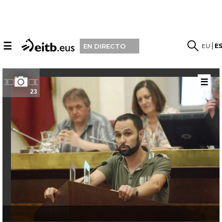
☰
EU
E
EN DIRECTO
☰
23