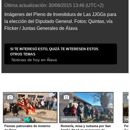
Última actualización:
30/06/2015
13:46
(UTC+2)
Imágenes del Pleno de Investidura de Las JJGGs para
la elección del Diputado General. Fotos: Quintas, vía
Flicker / Juntas Generales de Álava
SI TE INTERESÓ ESTO, QUIZÁ TE INTERESEN ESTOS
OTROS TEMAS
Noticias de hoy en Álava
13
21
24/01/2025
24/01/2025
04/
Fiestas patronales de invierno
Romería, misa y subasta por San
Fes
de Oion
Antón Abad en el concejo de
Gas