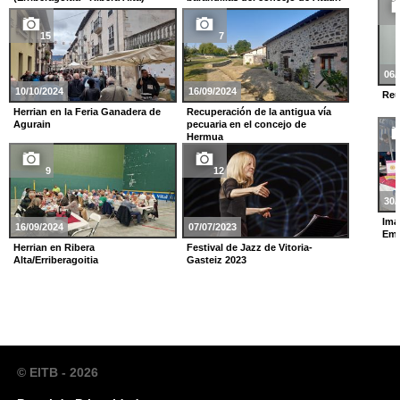
15
7
06/
10/10/2024
16/09/2024
Reu
Herrian en la Feria Ganadera de
Recuperación de la antigua vía
Agurain
pecuaria en el concejo de
Hermua
9
12
30/
Imá
16/09/2024
07/07/2023
Emp
Herrian en Ribera
Festival de Jazz de Vitoria-
Alta/Erriberagoitia
Gasteiz 2023
© EITB - 2026