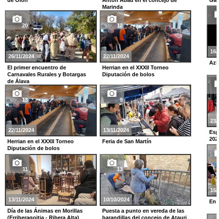
Marinda
20
12
16/
26/11/2024
22/11/2024
Azk
El primer encuentro de
Herrian en el XXXII Torneo
Carnavales Rurales y Botargas
Diputación de bolos
de Álava
13
9
23/
22/11/2024
13/11/2024
Esp
202
Herrian en el XXXII Torneo
Feria de San Martín
Diputación de bolos
11
13
15/
13/11/2024
10/10/2024
En 
Día de las Ánimas en Morillas
Puesta a punto en vereda de las
(Erriberagoitia - Ribera Alta)
barandillas del concejo de Atauri