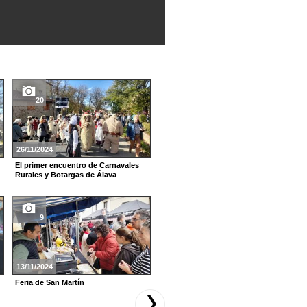
20
20
26/11/2024
04/07/2023
El primer encuentro de Carnavales
Festival de Jazz de Vitoria-Gasteiz
Rurales y Botargas de Álava
2023
38
9
17/05/2023
13/11/2024
Curso 2022 -2023
Feria de San Martín