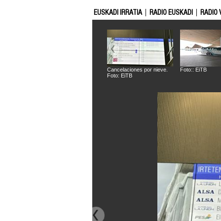
EUSKADI IRRATIA
RADIO EUSKADI
RADIO 
Cancelaciones por nieve.
Foto:: EiTB
Foto: EiTB