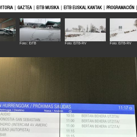
VITORIA
GAZTEA
EITB MUSIKA
EITB EUSKAL KANTAK
PROGRAMACIÓN
Foto:: EiTB
Foto: EiTB-RV
Foto: EiTB-RV