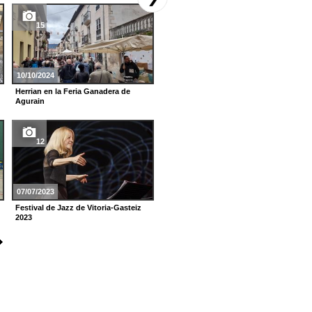
5
15
15/03/2023
10/10/2024
En BIZAN San Cristóbal
Herrian en la Feria Ganadera de
Agurain
29
12
17/02/2023
07/07/2023
La afición baskonista en la Copa
Festival de Jazz de Vitoria-Gasteiz
2023
2023