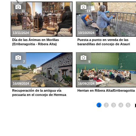
11
13
13/11/2024
10/10/2024
Día de las Ánimas en Morillas
Puesta a punto en vereda de las
(Erriberagoitia - Ribera Alta)
barandillas del concejo de Atauri
7
9
16/09/2024
16/09/2024
Recuperación de la antigua vía
Herrian en Ribera Alta/Erriberagoitia
pecuaria en el concejo de Hermua
1
2
3
4
5