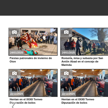
13
21
24/01/2025
24/01/2025
Fiestas patronales de invierno de
Romería, misa y subasta por San
Oion
Antón Abad en el concejo de
Marinda
12
13
22/11/2024
22/11/2024
Herrian en el XXXII Torneo
Herrian en el XXXII Torneo
Diputación de bolos
Diputación de bolos