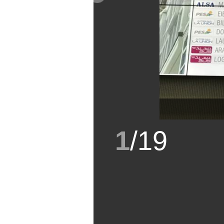
1
/
19