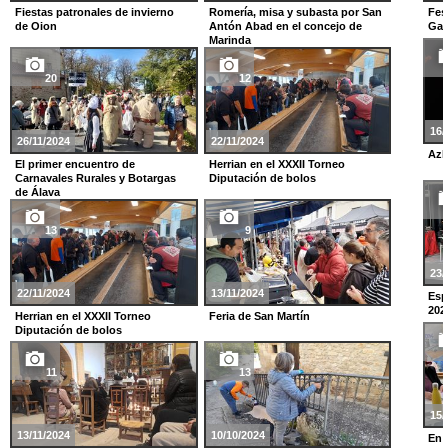
Fiestas patronales de invierno
Romería, misa y subasta por San
Fes
de Oion
Antón Abad en el concejo de
Gas
Marinda
20
12
16/
26/11/2024
22/11/2024
Azk
El primer encuentro de
Herrian en el XXXII Torneo
Carnavales Rurales y Botargas
Diputación de bolos
de Álava
13
9
23/
22/11/2024
13/11/2024
Esp
202
Herrian en el XXXII Torneo
Feria de San Martín
Diputación de bolos
11
13
15/
13/11/2024
10/10/2024
En 