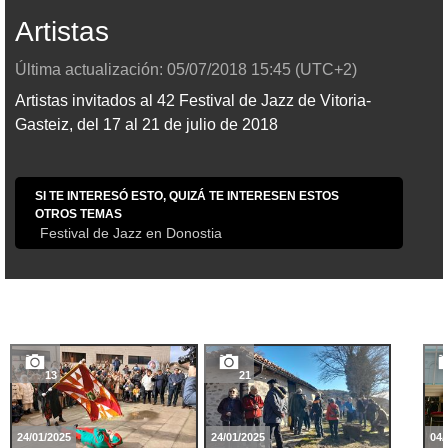
Artistas
Última actualización:
05/07/2018
15:45
(UTC+2)
Artistas invitados al 42 Festival de Jazz de Vitoria-
Gasteiz, del 17 al 21 de julio de 2018
SI TE INTERESÓ ESTO, QUIZÁ TE INTERESEN ESTOS
OTROS TEMAS
Festival de Jazz en Donostia
13
21
24/01/2025
24/01/2025
04/