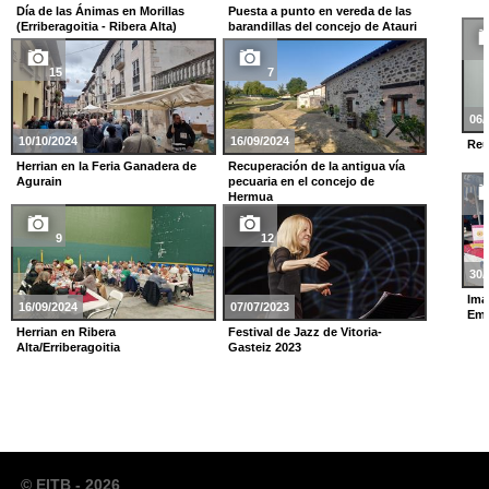
Día de las Ánimas en Morillas
Puesta a punto en vereda de las
(Erriberagoitia - Ribera Alta)
barandillas del concejo de Atauri
15
7
06/
10/10/2024
16/09/2024
Reu
Herrian en la Feria Ganadera de
Recuperación de la antigua vía
Agurain
pecuaria en el concejo de
Hermua
9
12
30/
Imá
16/09/2024
07/07/2023
Emp
Herrian en Ribera
Festival de Jazz de Vitoria-
Alta/Erriberagoitia
Gasteiz 2023
© EITB - 2026