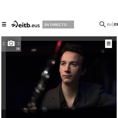
☰
EU
E
EN DIRECTO
☰
16