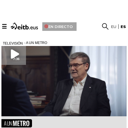
☰
EN DIRECTO
EU
ES
- A UN METRO
TELEVISIÓN
7:36