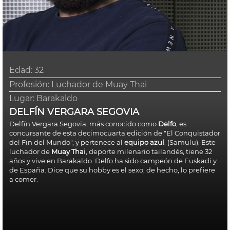
Edad:
32
Profesión: Luchador de Muay Thai
Lugar:
Barakaldo
DELFÍN VERGARA SEGOVIA
Delfín Vergara Segovia, más conocido como
Delfo
, es
concursante de esta decimocuarta edición de "El Conquistador
del Fin del Mundo", y pertenece al
equipo azul
. (Samulu). Este
luchador de
Muay Thai
, deporte milenario tailandés, tiene 32
años y vive en Barakaldo. Delfo ha sido campeón de Euskadi y
de España. Dice que su hobby es el sexo; de hecho, lo prefiere
a comer.