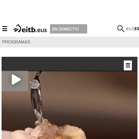
☰
EU
E
EN DIRECTO
PROGRAMAS
☰