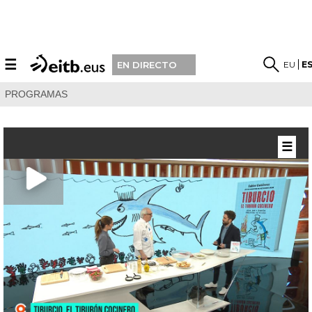
☰
EU
E
EN DIRECTO
PROGRAMAS
☰