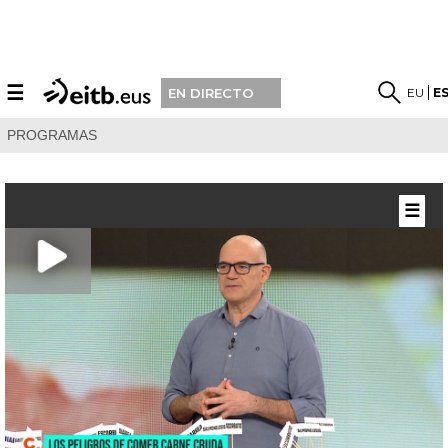
☰
EU
E
EN DIRECTO
PROGRAMAS
☰