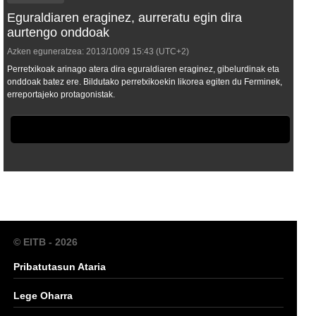
Eguraldiaren eraginez, aurreratu egin dira
aurtengo onddoak
Azken eguneratzea:
2013/10/09
15:43
(UTC+2)
Perretxikoak arinago atera dira eguraldiaren eraginez, gibelurdinak eta
onddoak batez ere. Bildutako perretxikoekin likorea egiten du Ferminek,
erreportajeko protagonistak.
© EITB - 2026
Pribatutasun Ataria
Lege Oharra