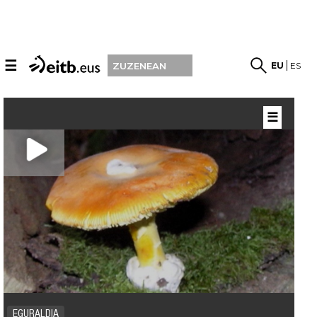
☰
EU
ES
ZUZENEAN
☰
EGURALDIA