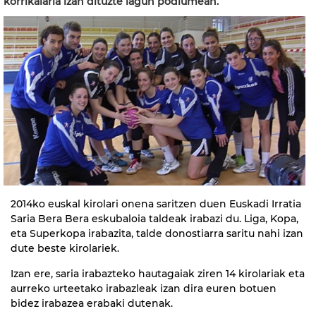
korrikalaria izan dituzte lagun podiumean.
2014ko euskal kirolari onena saritzen duen Euskadi Irratia
Saria Bera Bera eskubaloia taldeak irabazi du. Liga, Kopa,
eta Superkopa irabazita, talde donostiarra saritu nahi izan
dute beste kirolariek.
Izan ere, saria irabazteko hautagaiak ziren 14 kirolariak eta
aurreko urteetako irabazleak izan dira euren botuen
bidez irabazea erabaki dutenak.