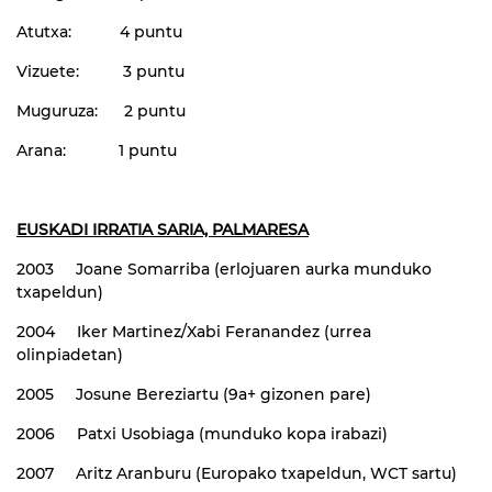
Atutxa: 4 puntu
Vizuete: 3 puntu
Muguruza: 2 puntu
Arana: 1 puntu
EUSKADI IRRATIA SARIA, PALMARESA
2003 Joane Somarriba (erlojuaren aurka munduko
txapeldun)
2004 Iker Martinez/Xabi Feranandez (urrea
olinpiadetan)
2005 Josune Bereziartu (9a+ gizonen pare)
2006 Patxi Usobiaga (munduko kopa irabazi)
2007 Aritz Aranburu (Europako txapeldun, WCT sartu)