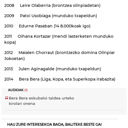
2008 Leire Olaberria (brontzea olinpiadetan)
2009 Patxi Usobiaga (munduko txapeldun)
2010 Edurne Pasaban (14 8.000koak igo)
2011 Oihana Kortazar (mendi lasterketen munduko
kopa)
2012 Maialen Chorraut (brontzezko domina Olinpiar
Jokoetan)
2013 Julen Aginagalde (munduko txapeldun)
2014 Bera Bera (Liga, Kopa, eta Superkopa irabazita)
AUDIOAK
(1)
Bera Bera eskubaloi taldea urteko
kirolari onena
HAU ZURE INTERESEKOA BADA, BALITEKE BESTE GAI