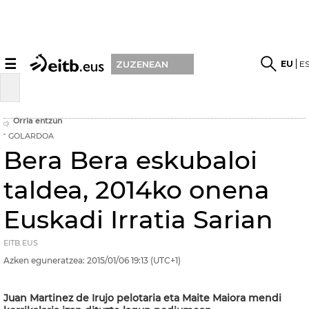
☰
EU
E
ZUZENEAN
Orria entzun
GOLARDOA
Bera Bera eskubaloi
taldea, 2014ko onena
Euskadi Irratia Sarian
EITB.EUS
Azken eguneratzea:
2015/01/06
19:13
(UTC+1)
Juan Martinez de Irujo pelotaria eta Maite Maiora mendi