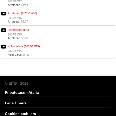
2025/12/17
Arratsean
51:44
Arratsean (2025/12/16)
2025/12/16
Arratsean
52:27
Lierni Azkargorta
2025/12/15
Arratsean
52:28
Kultur leihoa (2025/12/15)
2025/12/15
kultura.eus
26:33
© EITB - 2026
Pribatutasun Ataria
Lege Oharra
Cookien erabilera