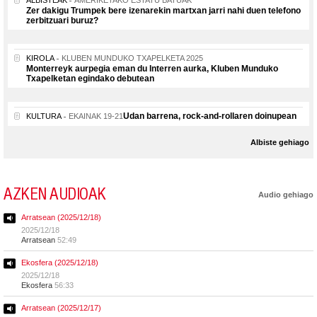
Zer dakigu Trumpek bere izenarekin martxan jarri nahi duen telefono
zerbitzuari buruz?
KIROLA
KLUBEN MUNDUKO TXAPELKETA 2025
Monterreyk aurpegia eman du Interren aurka, Kluben Munduko
Txapelketan egindako debutean
Udan barrena, rock-and-rollaren doinupean
KULTURA
EKAINAK 19-21
Albiste gehiago
AZKEN AUDIOAK
Audio gehiago
Arratsean (2025/12/18)
2025/12/18
Arratsean
52:49
Ekosfera (2025/12/18)
2025/12/18
Ekosfera
56:33
Arratsean (2025/12/17)