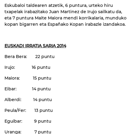
Eskubaloi taldearen atzetik, 6 puntura, urteko hiru
txapelak irabazitako Juan Martinez de Irujo sailkatu da,
eta 7 puntura Maite Maiora mendi korrikalaria, munduko
kopan bigarren eta Españako Kopan irabazle izandakoa.
EUSKADI IRRATIA SARIA 2014
Bera Bera: 22 puntu
Irujo: 16 puntu
Maiora: 15 puntu
Eibar: 14 puntu
Alberdi: 14 puntu
Peula/Fer: 13 puntu
Eguibar: 9 puntu
Uranga: 7 puntu