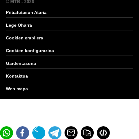
© EITB - 2026
Pribatutasun Ataria
Lege Oharra
Cookien erabilera
Cookien konfigurazioa
Gardentasuna
Kontaktua
Web mapa