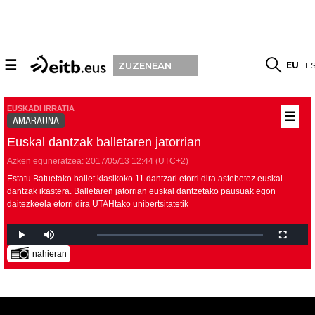
☰
EU
E
ZUZENEAN
EUSKADI IRRATIA
☰
AMARAUNA
Euskal dantzak balletaren jatorrian
Azken eguneratzea:
2017/05/13
12:44
(UTC+2)
Estatu Batuetako ballet klasikoko 11 dantzari etorri dira astebetez euskal
dantzak ikastera. Balletaren jatorrian euskal dantzetako pausuak egon
daitezkeela etorri dira UTAHtako unibertsitatetik
nahieran