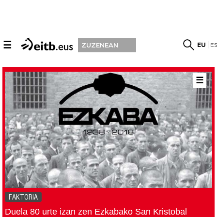
☰
EU
E
ZUZENEAN
☰
FAKTORIA
Duela 80 urte izan zen Ezkabako San Kristobal