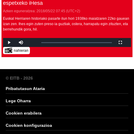
espetxeko iHesa
Azken eguneratzea:
2018/05/22
07:45
(UTC+2)
Euskal Herriaren historiako pasarte ilun hori 1938ko maiatzaren 22ko gauean
izan zen. Ihes egin zuten preso ia guztiak, ostera, harrapatu egin zituzten, eta
berrehundik gora, hil.
nahieran
© EITB - 2026
Pribatutasun Ataria
Lege Oharra
Cookien erabilera
Cookien konfigurazioa