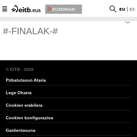
☰
ZUZENEAN
EU
ES
#-FINALAK-#
© EITB - 2026
Pribatutasun Ataria
Lege Oharra
Cookien erabilera
Cookien konfigurazioa
Gardentasuna