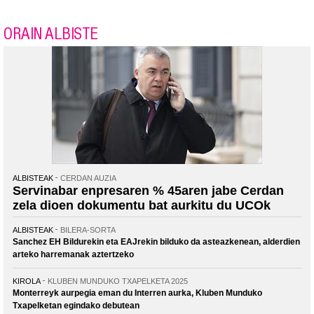
ORAIN ALBISTE
ALBISTEAK
CERDAN AUZIA
Servinabar enpresaren % 45aren jabe Cerdan
zela dioen dokumentu bat aurkitu du UCOk
ALBISTEAK
BILERA-SORTA
Sanchez EH Bildurekin eta EAJrekin bilduko da asteazkenean, alderdien
arteko harremanak aztertzeko
KIROLA
KLUBEN MUNDUKO TXAPELKETA 2025
Monterreyk aurpegia eman du Interren aurka, Kluben Munduko
Txapelketan egindako debutean