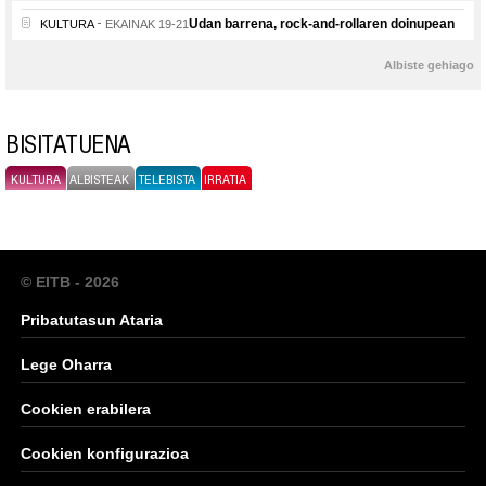
Udan barrena, rock-and-rollaren doinupean
KULTURA
EKAINAK 19-21
Albiste gehiago
BISITATUENA
KULTURA
ALBISTEAK
TELEBISTA
IRRATIA
© EITB - 2026
Pribatutasun Ataria
Lege Oharra
Cookien erabilera
Cookien konfigurazioa