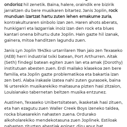
ondorioz
hil zenetik. Baina, halere, oraindik ere bizirik
jarraitzen du bere musikaren bitartez. Janis Joplin,
rock
munduan izartzat hartu zuten lehen emakume zuria
,
kontrakulturaren sinbolo izan zen. Haren ahots aberats,
hunkigarri eta lazgarriak inoiz izan den rock eta blues
kantari onena bihurtu dute Joplin. Hain gazte hil izanak,
gainera, mitoa handitzen lagundu zuen.
Janis Lyn Joplin 1943ko urtarrilaren 19an jaio zen Texaseko
(AEB) herri industrial txiki batean, Port Arthurren. Aitak
(Seth) findegi batean egiten zuen lan eta amak (Dorothy)
institutuan abesten zuen. Erdi mailako klasekoa zen bere
familia, eta Joplin gazte problematikoa eta bakartia izan
zen beti. Alaba irakasle izatea nahi zuten gurasoek, baina
16 urterekin musikarekiko maitasuna pizten hasi zitzaion,
Louisianako tabernetan beltzen musika entzunez.
Austinen, Texaseko Unibertsitatean, ikasketak hasi zituen,
eta han ezagutu zuen Waller Creek Boys izeneko taldea,
rocka bluesarekin nahasten zuena. Ordurako
alkoholarekiko mendekotasuna zuen Joplinek. Estiloak
nahasten zituzten abestiak eginez, diru apur bat