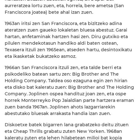
aurreratzea lortu zuen, eta, horrela, bere ametsa (San
Franciscora joatea) bete ahal izan zuen.
1963an iritsi zen San Franciscora, eta bizitzeko adina
ateratzen zuen gaueko lokaletan bluesa abestuz. Garai
hartan, anfetaminak hartzen hasi zen. Diru gutxiko eta
pilulen mendekotasun handiko aldi baten ostean,
Texasera itzuli zen 1965ean, atseden hartu, desintoxikatu
eta ikasketak bukatzeko asmoz.
1966an San Franciscora itzuli zen, eta talde berri eta
psikodeliko batean sartu zen: Big Brother and The
Holding Company. Taldea oso ezaguna egin zen hirian
eta disko bat kaleratu zuen: Big Brother and The Holding
Company. Joplinen ospea handituz joan zen, eta ospe
horrek Monterreyko Pop Jaialdian parte hartzera eraman
zuen banda 1967an. Joplinen ahots lazgarriarekin
abestutako bluesak arrakasta handia izan zuen.
Diskoetxe batek bigarren lana grabatzeko deitu zituen
eta Cheap Thrills grabatu zuten New Yorken. 1968an
kaleratu zuten eta lehen hilabetean milioi bat kopia