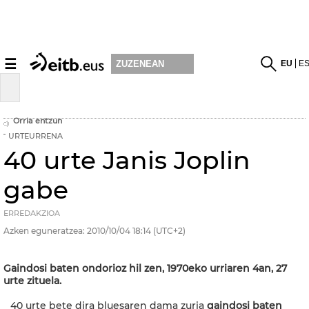
☰
EU
E
ZUZENEAN
Orria entzun
URTEURRENA
40 urte Janis Joplin
gabe
ERREDAKZIOA
Azken eguneratzea:
2010/10/04
18:14
(UTC+2)
Gaindosi baten ondorioz hil zen, 1970eko urriaren 4an, 27
urte zituela.
40 urte bete dira bluesaren dama zuria
gaindosi baten