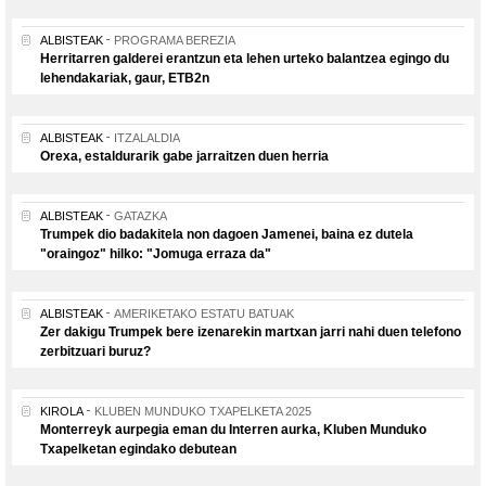
ALBISTEAK
PROGRAMA BEREZIA
Herritarren galderei erantzun eta lehen urteko balantzea egingo du
lehendakariak, gaur, ETB2n
ALBISTEAK
ITZALALDIA
Orexa, estaldurarik gabe jarraitzen duen herria
ALBISTEAK
GATAZKA
Trumpek dio badakitela non dagoen Jamenei, baina ez dutela
"oraingoz" hilko: "Jomuga erraza da"
ALBISTEAK
AMERIKETAKO ESTATU BATUAK
Zer dakigu Trumpek bere izenarekin martxan jarri nahi duen telefono
zerbitzuari buruz?
KIROLA
KLUBEN MUNDUKO TXAPELKETA 2025
Monterreyk aurpegia eman du Interren aurka, Kluben Munduko
Txapelketan egindako debutean