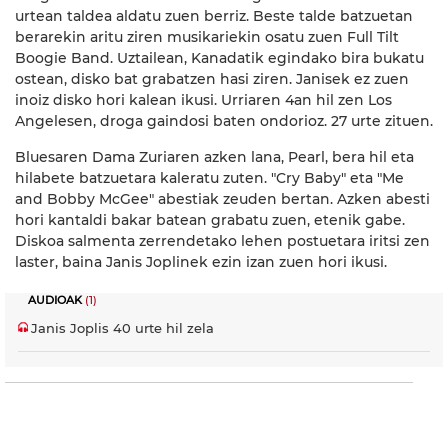
urtean taldea aldatu zuen berriz. Beste talde batzuetan
berarekin aritu ziren musikariekin osatu zuen Full Tilt
Boogie Band. Uztailean, Kanadatik egindako bira bukatu
ostean, disko bat grabatzen hasi ziren. Janisek ez zuen
inoiz disko hori kalean ikusi. Urriaren 4an hil zen Los
Angelesen, droga gaindosi baten ondorioz. 27 urte zituen.
Bluesaren Dama Zuriaren azken lana, Pearl, bera hil eta
hilabete batzuetara kaleratu zuten. "Cry Baby" eta "Me
and Bobby McGee" abestiak zeuden bertan. Azken abesti
hori kantaldi bakar batean grabatu zuen, etenik gabe.
Diskoa salmenta zerrendetako lehen postuetara iritsi zen
laster, baina Janis Joplinek ezin izan zuen hori ikusi.
AUDIOAK
(1)
Janis Joplis 40 urte hil zela