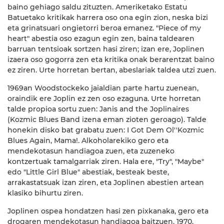
baino gehiago saldu zituzten. Ameriketako Estatu
Batuetako kritikak harrera oso ona egin zion, neska bizi
eta grinatsuari ongietorri beroa emanez. "Piece of my
heart" abestia oso ezagun egin zen, baina taldearen
barruan tentsioak sortzen hasi ziren; izan ere, Joplinen
izaera oso gogorra zen eta kritika onak berarentzat baino
ez ziren. Urte horretan bertan, abeslariak taldea utzi zuen.
1969an Woodstockeko jaialdian parte hartu zuenean,
oraindik ere Joplin ez zen oso ezaguna. Urte horretan
talde propioa sortu zuen: Janis and the Joplinaires
(Kozmic Blues Band izena eman zioten geroago). Talde
honekin disko bat grabatu zuen: I Got Dem Ol''Kozmic
Blues Again, Mama!. Alkoholarekiko gero eta
mendekotasun handiagoa zuen, eta zuzeneko
kontzertuak tamalgarriak ziren. Hala ere, "Try", "Maybe"
edo "Little Girl Blue" abestiak, besteak beste,
arrakastatsuak izan ziren, eta Joplinen abestien artean
klasiko bihurtu ziren.
Joplinen ospea hondatzen hasi zen pixkanaka, gero eta
drogaren mendekotasun handiagoa baitzuen. 1970.