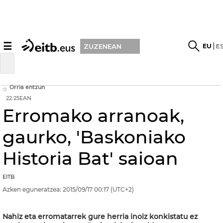
☰
EU
E
ZUZENEAN
Orria entzun
22:25EAN
Erromako arranoak,
gaurko, 'Baskoniako
Historia Bat' saioan
EITB
Azken eguneratzea:
2015/09/17
00:17
(UTC+2)
Nahiz eta erromatarrek gure herria inoiz konkistatu ez