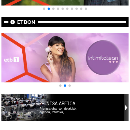
ETBON
PRENTSA ARETOA
Prentsa oharrak, deialdiak,
agenda, fototeka,…