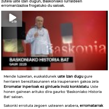
zutela uste izan dugun, Baskoniako lurraldeen
erromanizazioa frogatuko du saioak.
0:19
Mende luzeetan, euskaldunek
uste izan dugu
gure
herriaren berezitasunaren eta iraupenaren gakoa zela
Erromatar Inperioak ez gintuela inoiz konkistatu
. Uste
honen gainean arituko dira gaurko 'Baskoniako Historia
Bat' saioan.
Sakonki errotuta zegoen ustearen arabera,
erromatarrak