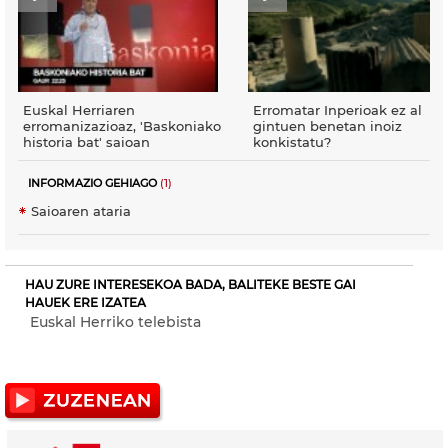
Euskal Herriaren
Erromatar Inperioak ez al
erromanizazioaz, 'Baskoniako
gintuen benetan inoiz
historia bat' saioan
konkistatu?
INFORMAZIO GEHIAGO
(1)
Saioaren ataria
HAU ZURE INTERESEKOA BADA, BALITEKE BESTE GAI
HAUEK ERE IZATEA
Euskal Herriko telebista