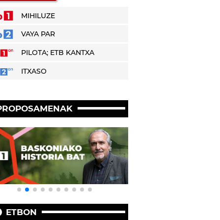
MIHILUZE
VAYA PAR
PILOTA; ETB KANTXA
ITXASO
PROPOSAMENAK
ETBON