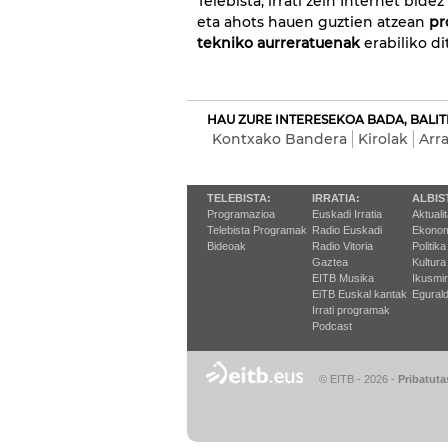
Telebista, irrati zein Internet bid
eta ahots hauen guztien atzean
pr
tekniko aurreratuenak
erabiliko di
HAU ZURE INTERESEKOA BADA, BALIT
Kontxako Bandera
Kirolak
Arr
TELEBISTA:
IRRATIA:
ALBIS
Programazioa
Euskadi Irratia
Aktuali
Telebista Programak
Radio Euskadi
Ekonom
Bideoak
Radio Vitoria
Politika
Gaztea
Kultura
EITB Musika
Ikusmi
EiTB Euskal kantak
Egurald
Irrati programak
Podcast
© EITB - 2026
-
Pribatuta