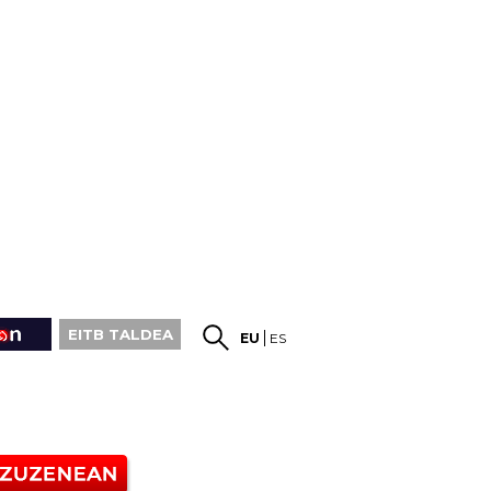
EITB TALDEA
EU
ES