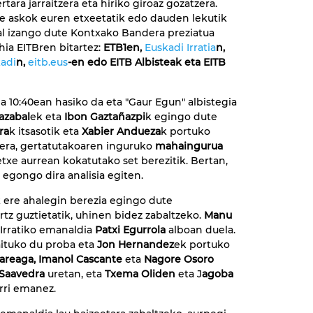
rtara jarraitzera eta hiriko giroaz gozatzera.
e askok euren etxeetatik edo dauden lekutik
hal izango dute Kontxako Bandera preziatua
hia EITBren bitartez:
ETB1en,
Euskadi Irratia
n,
adi
n,
eitb.eus
-en edo EITB Albisteak eta EITB
 10:40ean hasiko da eta "Gaur Egun" albistegia
azabal
ek eta
Ibon Gaztañazpi
k egingo dute
ra
k itsasotik eta
Xabier Andueza
k portuko
rrera, gertatutakoaren inguruko
mahaingurua
etxe aurrean kokatutako set berezitik. Bertan,
 egongo dira analisia egiten.
k ere ahalegin berezia egingo dute
tz guztietatik, uhinen bidez zabaltzeko.
Manu
 Irratiko emanaldia
Patxi Egurrola
alboan duela.
raituko du proba eta
Jon Hernandez
ek portuko
Kareaga, Imanol Cascante
eta
Nagore Osoro
Saavedra
uretan, eta
Txema Oliden
eta J
agoba
rri emanez.