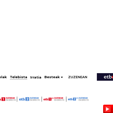
ZUZENEAN
Telebista
Besteak
olak
Irratia