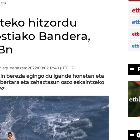
teko hitzordu
stiako Bandera,
TBn
n eguneratzea:
2022/09/02
12:40
(UTC+2)
in berezia egingo du igande honetan eta
bertara eta zehaztasun osoz eskaintzeko
ez.