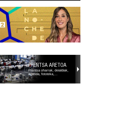
PRENTSA ARETOA
Prentsa oharrak, deialdiak,
agenda, fototeka,…