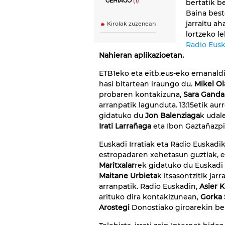
GEHIAGO
(1)
bertatik be
Baina best
jarraitu a
Kirolak zuzenean
lortzeko le
Radio Eusk
Nahieran aplikazioetan.
ETB1eko eta eitb.eus-eko emanaldia
hasi bitartean iraungo du.
Mikel Ol
probaren kontakizuna,
Sara Ganda
arranpatik lagunduta. 13:15etik au
gidatuko du
Jon Balenziaga
k udal
Irati Larrañaga
eta Ibon Gaztañazpi
Euskadi Irratiak eta Radio Euskadi
estropadaren xehetasun guztiak, er
Maritxalar
rek gidatuko du Euskadi
Maitane Urbieta
k itsasontzitik jar
arranpatik. Radio Euskadin,
Asier 
arituko dira kontakizunean,
Gorka 
Arostegi
Donostiako giroarekin be