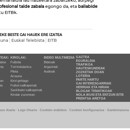
ez emanaldia lau haizeetara zabaltzeko, aurpegi
ofesional talde zabala
egongo da, eta
baliabide
tu EITBk.
EKE BESTE GAI HAUEK ERE IZATEA
auna
Euskal Telebista
EITB
GAZTEA
TEAK:
KIROLAK:
BIDEO MULTIMEDIA
EGURALDIA
tatea
Futbola
Bideoak
TRAFIKOA
ia
Txirrindularitza
Argazkiak
HAUTESKUNDEAK
Pilota
Audioak
ZOZKETAK DOAN
LOTERIA
Arrauna
PARTE HARTU
ran
Kirol gehiago
GAI INTERESGARRIAK
ia
Futbol sailkapenak
HERRIAK ETA HIRIAK
Saskibaloi sailkapenak
BLOGAK TEMATIKOAK
Kirolak zuzenean
NOLA IKUSI ETA ENTZUN EITB
PRENTSA ARETOA
sun Ataria
-
Lege Oharra
-
Cookien erabilera
-
Cookien konfigurazioa
-
Gardentasuna