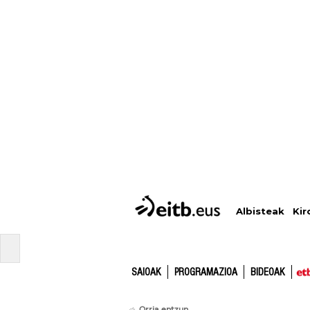
Albisteak
Kir
SAIOAK
PROGRAMAZIOA
BIDEOAK
Orria entzun