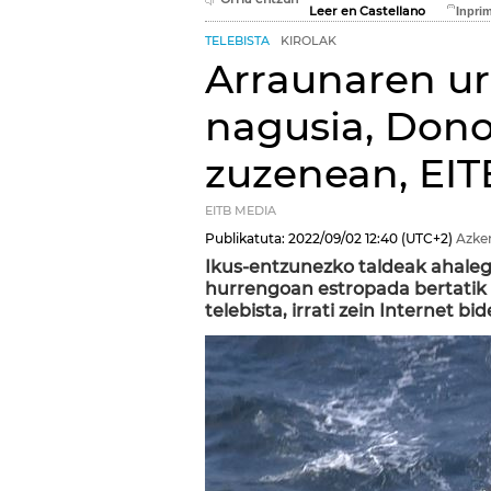
Leer en Castellano
TELEBISTA
KIROLAK
Arraunaren ur
nagusia, Dono
zuzenean, EI
EITB MEDIA
Publikatuta:
2022/09/02
12:40
(UTC+2)
Azke
Ikus-entzunezko taldeak ahaleg
hurrengoan estropada bertatik 
telebista, irrati zein Internet bid