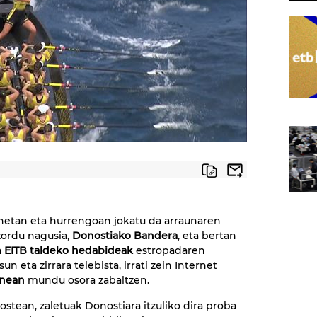
etan eta hurrengoan jokatu da arraunaren
zordu nagusia,
Donostiako Bandera
, eta bertan
a
EITB taldeko hedabideak
estropadaren
sun eta zirrara telebista, irrati zein Internet
enean
mundu osora zabaltzen.
 ostean, zaletuak Donostiara itzuliko dira proba