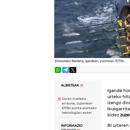
Donostiako Bandera, igandean, zuzenean, EITBn
ALBISTEAK
(1)
Igande hon
urteko hit
Goren mailako
izango dir
arrauna, zuzenean
EITBn punta-puntako
ikusgarrita
teknologiari esker
bidez
zuz
Bi urteren
INFORMAZIO