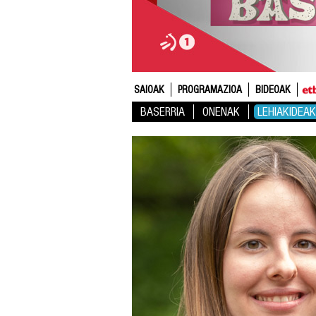
SAIOAK
PROGRAMAZIOA
BIDEOAK
BASERRIA
ONENAK
LEHIAKIDEAK