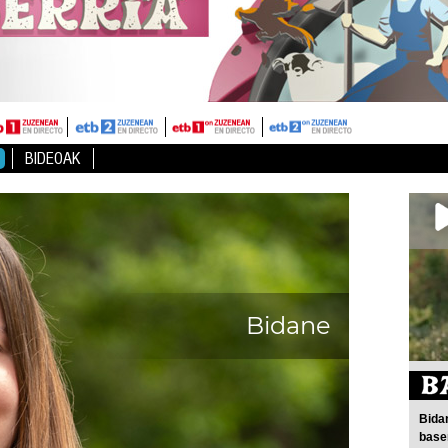
BIDEOAK
Bidane
Bida
base