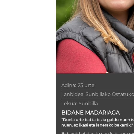
Adina:
23 urte
Lanbidea: Sunbillako Ostatuko
Lekua:
Sunbilla
BIDANE MADARIAGA
"Duela urte bat ia bizia galdu nuen is
nuen, ez ikasi eta lanerako bakarrik."
Bidanek betidanik izan du baserri 