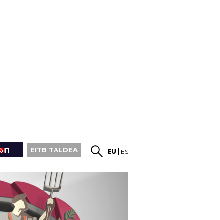
EITB TALDEA
EU
ES