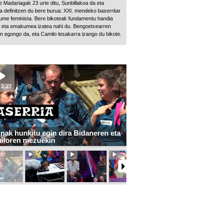
e Madariagak 23 urte ditu, Sunbillakoa da eta
la definitzen du bere burua: XXI. mendeko baserritar
me feminista. Bere bikoteak fundamentu handia
a eta emakumea izatea nahi du. Bengoetxearren
an egongo da, eta Camilo lesakarra izango du bikote.
2:27
nak hunkitu egin dira Bidaneren eta
iloren mezuekin