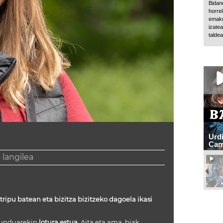
Bidan
horre
emaku
izate
talde
Urdi
Cam
 langilea
tripu batean eta bizitza bizitzeko dagoela ikasi
munduarekin
lotura estua
. Aita eta ama, biak,