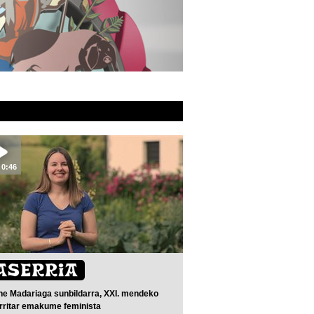
0:46
ne Madariaga sunbildarra, XXI. mendeko
rritar emakume feminista