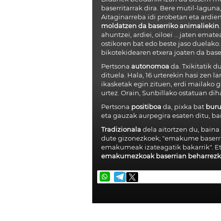
baserritarrak dira. Bere mutil-laguna,
Aitaginarreba idi probetan eta ardien
moldatzen da baserriko animaliekin
ahuntzei, ardiei, oiloei … jaten ematea
ostikoren bat edo beste jaso duelako
bikotekidearen etxera joaten da base
Pertsona
autonomoa
da. Txikitatik 
dituela. Hala, 16 urterekin hasi zen l
ikasketak egin zituen, erdi mailako g
urtez. Orain, Sunbillako ostatuan di
Pertsona
positiboa
da, pixka bat
buru
eta gauzak aurpegira esaten ditu, bai
Tradizionala
dela aitortzen du, baina 
dute gizonezkoek; "emakume baserri
emakumeak izateagatik bakarrik". Eta
emakumezkoak baserrian beharrezkoa