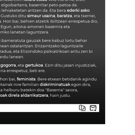
 elgoibartarra, baserritar peto-petoa da.
 lehiaketetan aritzen da. Eta bera
ederki asko
. Gustuko ditu
simaur usaina
,
baratza
, eta txerriei,
. Hori bai, behien atzetik ibiltzeari errespetua dio,
. Egun, aitona-amonen baserrira eta
rriko lanetan laguntzera.
du barneratuta gauzak bere kabuz lortu behar
anean ostalaritzan. Erizaintzako laguntzaile
radua, eta Elizondoko psikiatrikoan aritu zen bi
hardu lanean.
gogorra
, eta
gertukoa
. Ezin ditu jasan injustiziak,
na errespetuz, beti ere.
hori bai,
feminista
. Bere etxean betidanik agindu
tarrak nire familian
diskriminatuak
egon dira,
 helburu batekin doa "Baserria" saiora,
k direla aldarrikatzera
, hain justu.