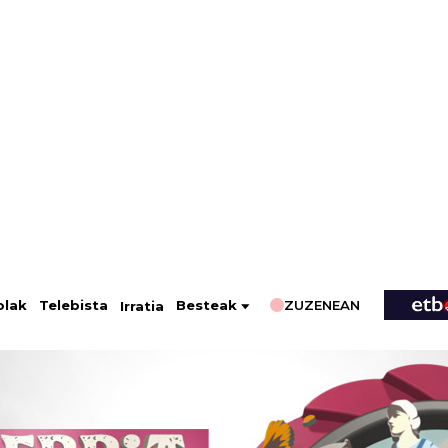
ZUZENEAN
Telebista
Besteak
olak
Irratia