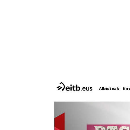
Albisteak
Kir