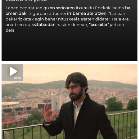
Lehen begiratuan
gizon serioaren itxura
du Enekok, baina
ba
omen daki
inguruan dituenei
irribarrea ateratzen
. "Lanean
bakarrizketak egin behar nituzkeela esaten didate". Hala ere,
onartzen du,
eztabaidan
hasten denean,
"oso oilar"
jartzen
dela.
0:56