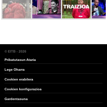
© EITB - 2026
Pribatutasun Ataria
Lege Oharra
Cookien erabilera
Cookien konfigurazioa
Gardentasuna