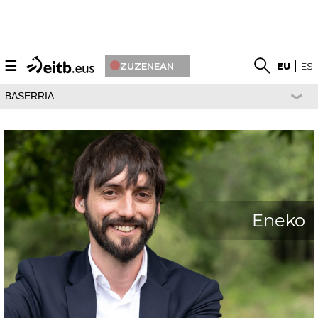
☰
ZUZENEAN
EU
ES
BASERRIA
Eneko