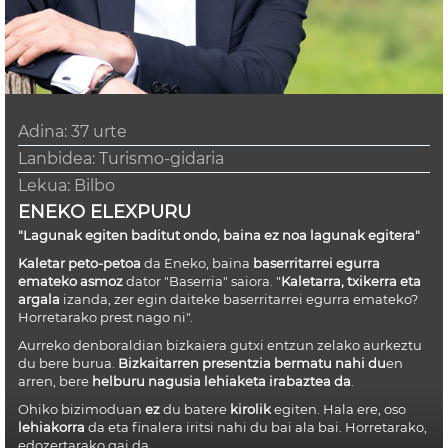
Adina:
37 urte
Lanbidea: Turismo-gidaria
Lekua:
Bilbo
ENEKO ELEXPURU
"Lagunak egiten baditut ondo, baina ez noa lagunak egitera"
Kaletar peto-petoa
da Eneko, baina
baserritarrei egurra
emateko asmoz
dator "Baserria" saiora. "
Kaletarra, txikerra eta
argala
izanda, zer egin daiteke baserritarrei egurra emateko?
Horretarako prest nago ni".
Aurreko denboraldian bizkaiera gutxi entzun zelako aurkeztu
du bere burua.
Bizkaitarren presentzia bermatu nahi du
en
arren, bere
helburu nagusia lehiaketa irabaztea da
.
Ohiko bizimoduan
ez
du batere
kirolik
egiten. Hala ere, oso
lehiakorra
da eta finalera iritsi nahi du bai ala bai. Horretarako,
edozertarako gai da.