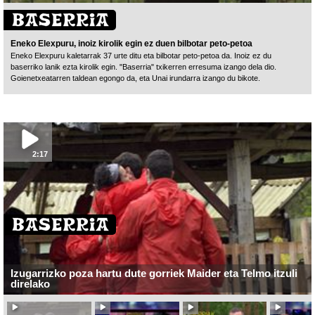
Eneko Elexpuru, inoiz kirolik egin ez duen bilbotar peto-petoa
Eneko Elexpuru kaletarrak 37 urte ditu eta bilbotar peto-petoa da. Inoiz ez du
baserriko lanik ezta kirolik egin. "Baserria" txikerren erresuma izango dela dio.
Goienetxeatarren taldean egongo da, eta Unai irundarra izango du bikote.
2:17
Izugarrizko poza hartu dute gorriek Maider eta Telmo itzuli
direlako