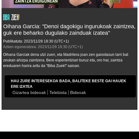
Oihana Garcia: ''Denoi dagokigu ingurukoak zaintzea,
guk ere beharko dugulako zainduak izatea''
Publikatuta:
2023/11/28
18:30
(UTC+1)
Azken eguneratzea:
2023/11/28
18:30
(UTC+1)
Oihana Garciak dena utzi zuen, eta Madrilera joan zen gaixotasun larri bat
zeukan ahizpa zaintzera. Bere esperientziari buruz eta, oro har, zaintza
ereduaren harira aritu da "Biba Zuek!" saioan.
HAU ZURE INTERESEKOA BADA, BALITEKE BESTE GAI HAUEK
ERE IZATEA
Gizartea bideoak
Telebista
Bideoak