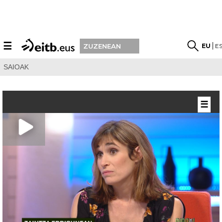
☰
EU
E
ZUZENEAN
SAIOAK
☰