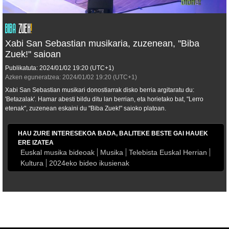
Xabi San Sebastian musikaria, zuzenean, ''Biba
Zuek!'' saioan
Publikatuta:
2024/01/02
19:20
(UTC+1)
Azken eguneratzea:
2024/01/02
19:20
(UTC+1)
Xabi San Sebastian musikari donostiarrak disko berria argitaratu du:
'Betazalak'. Hamar abesti bildu ditu lan berrian, eta horietako bat, "Lerro
etenak", zuzenean eskaini du "Biba Zuek!" saioko platoan.
HAU ZURE INTERESEKOA BADA, BALITEKE BESTE GAI HAUEK
ERE IZATEA
Euskal musika bideoak
Musika
Telebista Euskal Herrian
Kultura
2024eko bideo ikusienak