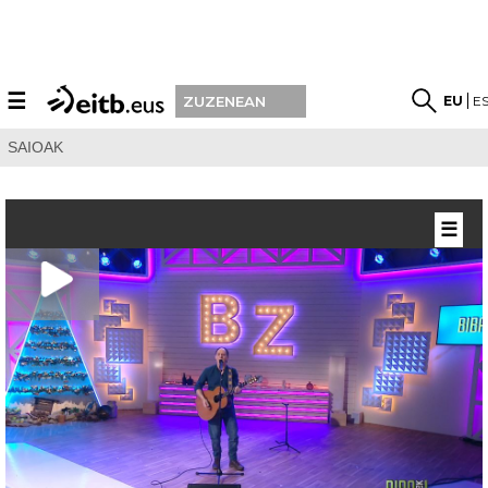
☰
EU
E
ZUZENEAN
SAIOAK
☰