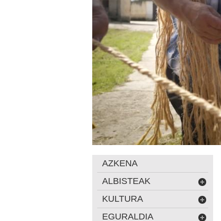
AZKENA
ALBISTEAK
KULTURA
EGURALDIA