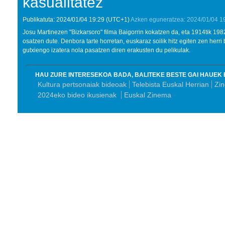
kasualitatez''
Publikatuta:
2024/01/04
19:29
(UTC+1)
Azken eguneratzea:
2024/01/04
1
Josu Martinezen "Bizkarsoro" filma Baigorrin kokatzen da, eta 1914tik 1982r
osatzen dute. Denbora tarte horretan, euskaraz soilik hitz egiten zen herri
gutxiengo izatera nola pasatzen diren erakusten du pelikulak.
HAU ZURE INTERESEKOA BADA, BALITEKE BESTE GAI HAUEK 
Kultura pertsonaiak bideoak
Telebista Euskal Herrian
Zi
2024eko bideo ikusienak
Euskal Zinema