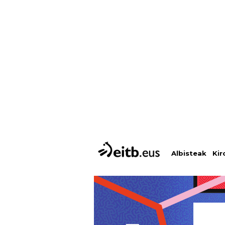
Albisteak
Kir