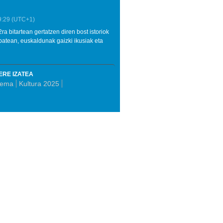
9:29
(UTC+1)
a bitartean gertatzen diren bost istoriok
 batean, euskaldunak gaizki ikusiak eta
ERE IZATEA
nema
Kultura 2025