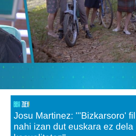
Josu Martinez: '''Bizkarsoro' f
nahi izan dut euskara ez dela