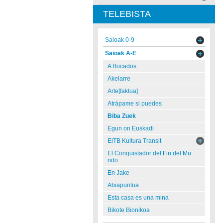
TELEBISTA
Saioak 0-9
Saioak A-E
A Bocados
Akelarre
Arte[faktua]
Atrápame si puedes
Biba Zuek
Egun on Euskadi
EiTB Kultura Transit
El Conquistador del Fin del Mu
ndo
En Jake
Abiapuntua
Esta casa es una mina
Bikote Bionikoa