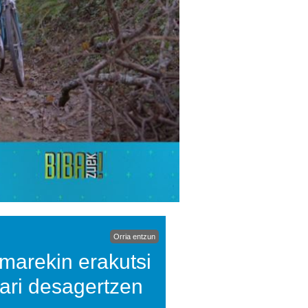
Orria entzun
ilmarekin erakutsi
 ari desagertzen