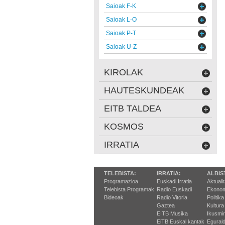
Saioak F-K
Saioak L-O
Saioak P-T
Saioak U-Z
KIROLAK
HAUTESKUNDEAK
EITB TALDEA
KOSMOS
IRRATIA
TELEBISTA:
IRRATIA:
ALBIS
Programazioa
Euskadi Irratia
Aktuali
Telebista Programak
Radio Euskadi
Ekonom
Bideoak
Radio Vitoria
Politika
Gaztea
Kultura
EITB Musika
Ikusmi
EiTB Euskal kantak
Egurald