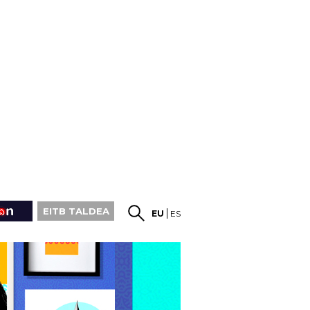
EITB TALDEA
EU
ES