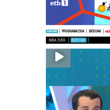
SAIOAK
PROGRAMAZIOA
BIDEOAK
BIBA ZUEK
BIDEOAK