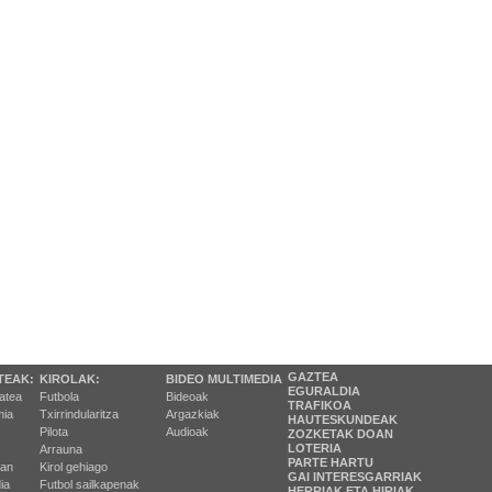
GAZTEA
TEAK:
KIROLAK:
BIDEO MULTIMEDIA
EGURALDIA
tatea
Futbola
Bideoak
TRAFIKOA
ia
Txirrindularitza
Argazkiak
HAUTESKUNDEAK
Pilota
Audioak
ZOZKETAK DOAN
LOTERIA
Arrauna
PARTE HARTU
ran
Kirol gehiago
GAI INTERESGARRIAK
ia
Futbol sailkapenak
HERRIAK ETA HIRIAK