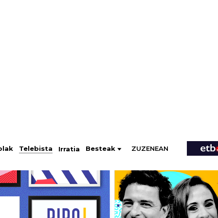
ZUZENEAN
Telebista
Besteak
olak
Irratia