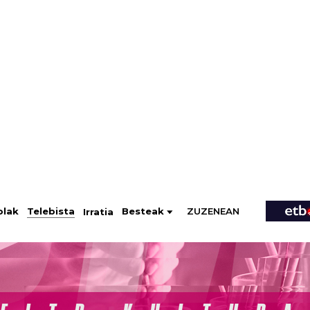
ZUZENEAN
Telebista
Besteak
olak
Irratia