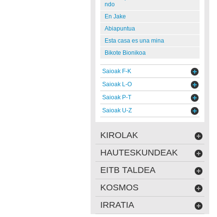
ndo
En Jake
Abiapuntua
Esta casa es una mina
Bikote Bionikoa
Saioak F-K
Saioak L-O
Saioak P-T
Saioak U-Z
KIROLAK
HAUTESKUNDEAK
EITB TALDEA
KOSMOS
IRRATIA