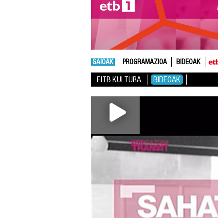
SAIOAK
PROGRAMAZIOA
BIDEOAK
EITB KULTURA
BIDEOAK