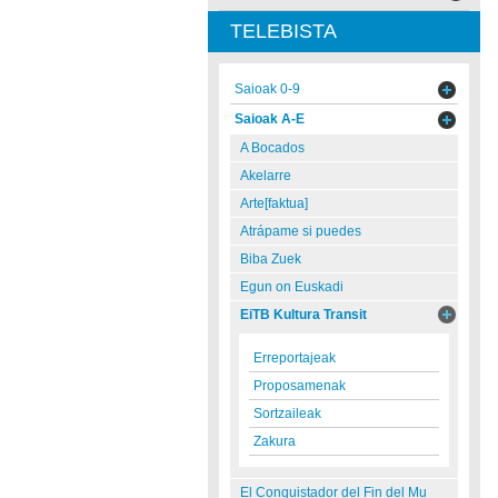
TELEBISTA
Saioak 0-9
Saioak A-E
A Bocados
Akelarre
Arte[faktua]
Atrápame si puedes
Biba Zuek
Egun on Euskadi
EiTB Kultura Transit
Erreportajeak
Proposamenak
Sortzaileak
Zakura
El Conquistador del Fin del Mu