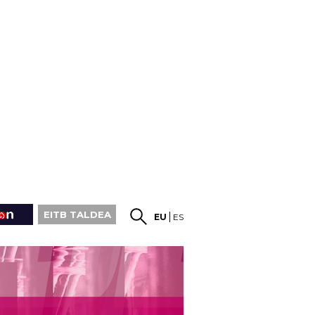
EITB TALDEA
EU
ES