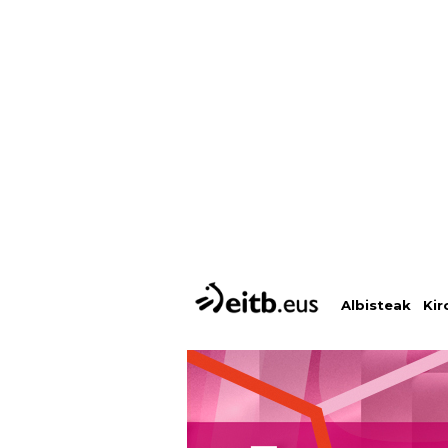
Albisteak
Kir