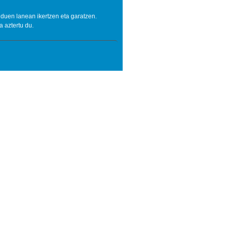
duen lanean ikertzen eta garatzen.
 aztertu du.