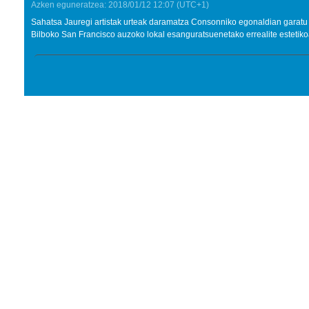
Azken eguneratzea:
2018/01/12
12:07
(UTC+1)
Sahatsa Jauregi artistak urteak daramatza Consonniko egonaldian garatu 
Bilboko San Francisco auzoko lokal esanguratsuenetako errealite estetikoa