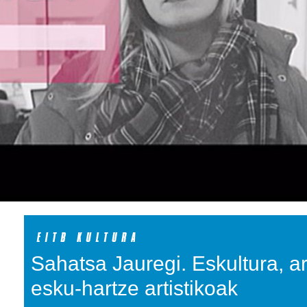
Sahatsa Jauregi. Eskultura, a
esku-hartze artistikoak