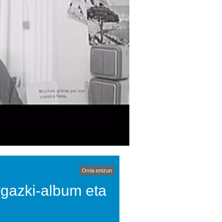
Orria entzun
rgazki-album eta