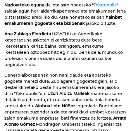
Nazioarteko eguna
da, eta aste honetako "
Teknopolis
"
saioak egun hori aldarrikapenerako eta emakumeen lana
bistaratzeko erabiliko du. Aste honetako saioan
hainbat
emakumeren gogoetak eta bizipenak
jasoko dituzte.
Ana Zubiaga Elordieta
UPV/EHUko Genetikako
katedraduna askotan elkarrizketatu dute bere
ikerketaren kariaz, baina, oraingoan, emakume
ikertzaileen oztopoez hitz egin du. Dena dela, munduko
profesiorik onena duela dio eta etorkizunari baikor
begiratzen dio.
Genero-alborapenak non nahi daude eta aparteko
gogoeta merezi dute. Zubiagaren gogoetez gain, arlo
desberdinetako beste hiru emakumerenak ere jasoko
ditu "Teknopolis"en.
Uzuri Albizu Malleak
matematikaren
didaktikan dihardu, eta nesken autoirudia nola hobetu
kontatuko du.
Ainhoa Lete Núñez
ingeniaria Buntplanet
enpresaren zuzendaria da eta ongi daki zenbat kostatzen
zaion emakume enpresari bati finantzazioa lortzea.
Arrate
Alonso Gómez
Mondragon Unibertsitateko Ingeniaritza
irakaslea da eta genero-estereotipoekin lotutako