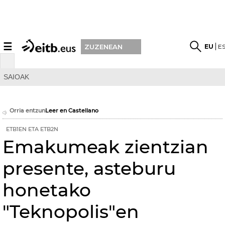
☰
EU
E
ZUZENEAN
SAIOAK
Orria entzun
Leer en Castellano
ETB1EN ETA ETB2N
Emakumeak zientzian
presente, asteburu
honetako
"Teknopolis"en