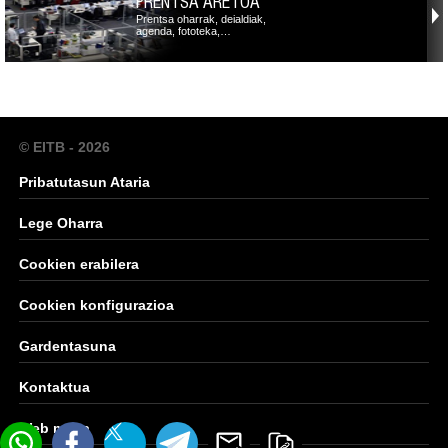
PRENTSA ARETOA
Prentsa oharrak, deialdiak,
agenda, fototeka,…
© EITB - 2026
Pribatutasun Ataria
Lege Oharra
Cookien erabilera
Cookien konfigurazioa
Gardentasuna
Kontaktua
Web mapa