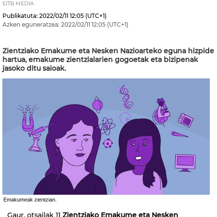
EITB MEDIA
Publikatuta:
2022/02/11
12:05
(UTC+1)
Azken eguneratzea:
2022/02/11
12:05
(UTC+1)
Zientziako Emakume eta Nesken Nazioarteko eguna hizpide
hartua, emakume zientzialarien gogoetak eta bizipenak
jasoko ditu saioak.
Emakumeak zientzian.
Gaur, otsailak 11
Zientziako Emakume eta Nesken