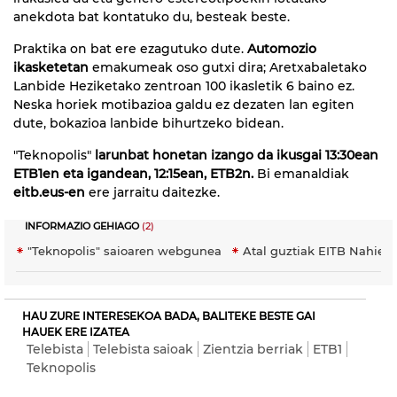
anekdota bat kontatuko du, besteak beste.
Praktika on bat ere ezagutuko dute.
Automozio
ikasketetan
emakumeak oso gutxi dira; Aretxabaletako
Lanbide Heziketako zentroan 100 ikasletik 6 baino ez.
Neska horiek motibazioa galdu ez dezaten lan egiten
dute, bokazioa lanbide bihurtzeko bidean.
"Teknopolis"
larunbat honetan izango da ikusgai 13:30ean
ETB1en eta igandean, 12:15ean, ETB2n.
Bi emanaldiak
eitb.eus-en
ere jarraitu daitezke.
INFORMAZIO GEHIAGO
(2)
"Teknopolis" saioaren webgunea
Atal guztiak EITB Nahier
HAU ZURE INTERESEKOA BADA, BALITEKE BESTE GAI
HAUEK ERE IZATEA
Telebista
Telebista saioak
Zientzia berriak
ETB1
Teknopolis