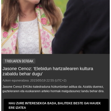
TRIBUAREN BERBAK
Jasone Cenoz: 'Elebidun hartzailearen kultura
zabaldu behar dugu'
Azken eguneratzea:
2015/05/19
22:55
(UTC+2)
Jasone Cenoz EHUko katedraduna hizkuntzetan aditua da. Azaldu duenez,
gazteleraren eta euskararen arteko hormak malgutasunez landu behar dira.
HAU ZURE INTERESEKOA BADA, BALITEKE BESTE GAI HAUEK
ERE IZATEA