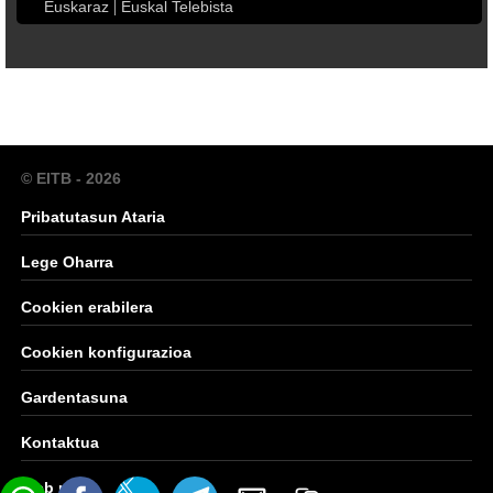
Euskaraz
Euskal Telebista
© EITB - 2026
Pribatutasun Ataria
Lege Oharra
Cookien erabilera
Cookien konfigurazioa
Gardentasuna
Kontaktua
Web mapa