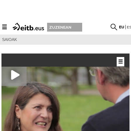
☰
EU
E
ZUZENEAN
SAIOAK
☰