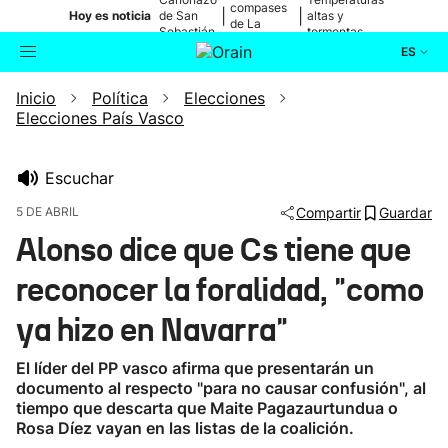
compases
|
|
Hoy es noticia
de San
altas y
de La
Sebastián
tormentas
Blanca
ES
Inicio
Política
Elecciones
Actualidad
Buscador
Elecciones País Vasco
Política
Escuchar
Cultura
5 DE ABRIL
Compartir
Guardar
Alonso dice que Cs tiene que
Ikusmiran
reconocer la foralidad, "como
Eguraldia
ya hizo en Navarra"
El líder del PP vasco afirma que presentarán un
documento al respecto "para no causar confusión", al
tiempo que descarta que Maite Pagazaurtundua o
Rosa Díez vayan en las listas de la coalición.