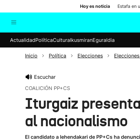
Hoy es noticia
Estafa en 
Actualidad
Política
Cul
Actualidad
Política
Cultura
Ikusmiran
Eguraldia
Sociedad
Elecciones
Economía
Inicio
Política
Elecciones
Elecciones
Internacional
Escuchar
COALICIÓN PP+CS
Iturgaiz present
al nacionalismo
El candidato a lehendakari de PP+Cs ha denuncia