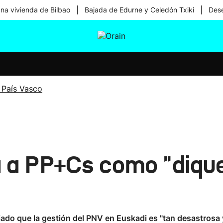
|
|
una vivienda de Bilbao
Bajada de Edurne y Celedón Txiki
Dese
tura
Ikusmiran
Egural
Salud
Tecnología
 País Vasco
a a PP+Cs como "diqu
do que la gestión del PNV en Euskadi es "tan desastrosa y 