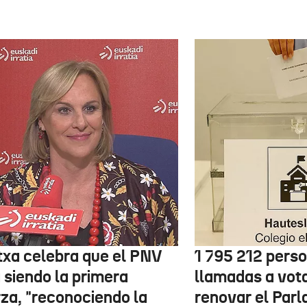
txa celebra que el PNV
1 795 212 pers
 siendo la primera
llamadas a vot
rza, "reconociendo la
renovar el Par