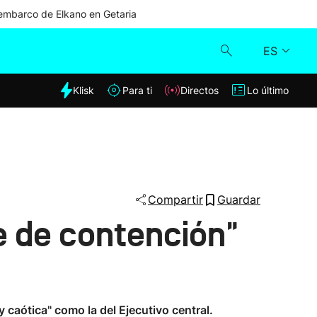
mbarco de Elkano en Getaria
ES
dia
Klisk
Para ti
Directos
Lo último
Klisk
Directos
Para ti
Compartir
Guardar
e de contención"
Lo último
caótica" como la del Ejecutivo central.