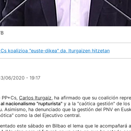
TB
s koalizioa "euste-dikea" da, Iturgaizen hitzetan
13/06/2020 - 19:17
e PP+Cs,
Carlos Iturgaiz
, ha afirmado que su coalición repr
al nacionalismo "rupturista"
y a la "caótica gestión" de los
u. Asimismo, ha denunciado que la gestión del PNV en Eusk
ótica" como la del Ejecutivo central.
sentado este sábado en Bilbao el lema que le acompañará a 