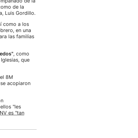
compañado de la
como de la
, Luis Gordillo.
sí como a los
brero, en una
ra las familias
iedos"
, como
Iglesias, que
 el 8M
 se acopiaron
on
llos "les
PNV es "tan