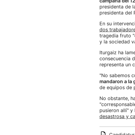
campaña del 1
presidenta de l
presidenta del 
En su intervenc
dos trabajadore
tragedia fruto 
y la sociedad v
Iturgaiz ha la
consecuencia de
representa un c
"No sabemos cu
mandaron a la 
de equipos de p
No obstante, ha
"corresponsable
pusieron allí" 
desastrosa y ca
Candidatura