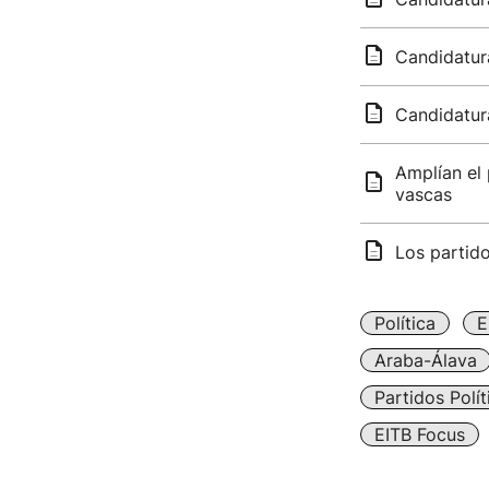
Candidatura
Candidatur
Amplían el 
vascas
Los partido
Política
E
Araba-Álava
Partidos Polít
EITB Focus