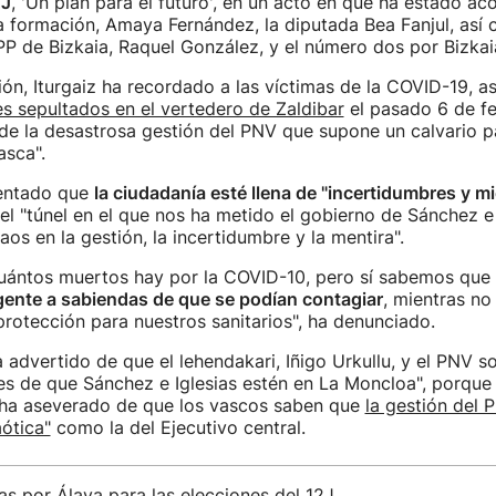
2J
, 'Un plan para el futuro', en un acto en que ha estado a
a formación, Amaya Fernández, la diputada Bea Fanjul, así 
PP de Bizkaia, Raquel González, y el número dos por Bizkaia
ión, Iturgaiz ha recordado a las víctimas de la COVID-19, a
s sepultados en el vertedero de Zaldibar
el pasado 6 de fe
"de la desastrosa gestión del PNV que supone un calvario pa
asca".
mentado que
la ciudadanía esté llena de "incertidumbres y m
l "túnel en el que nos ha metido el gobierno de Sánchez e 
aos en la gestión, la incertidumbre y la mentira".
ántos muertos hay por la COVID-10, pero sí sabemos que
gente a sabiendas de que se podían contagiar
, mientras no
rotección para nuestros sanitarios", ha denunciado.
 advertido de que el lehendakari, Iñigo Urkullu, y el PNV s
s de que Sánchez e Iglesias estén en La Moncloa", porque e
y ha aseverado de que los vascos saben que
la gestión del 
ótica"
como la del Ejecutivo central.
s por Álava para las elecciones del 12J