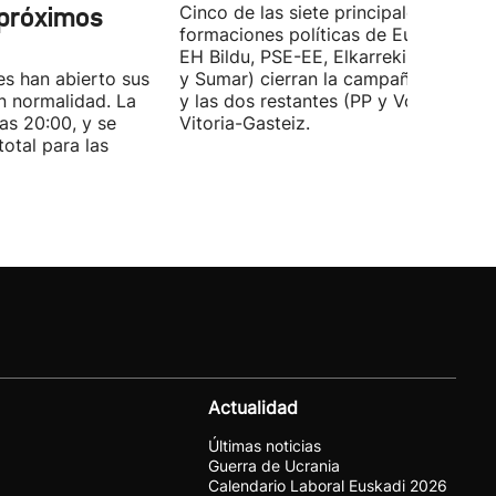
 próximos
Cinco de las siete principales
formaciones políticas de Euskadi (PN
EH Bildu, PSE-EE, Elkarrekin Podemo
es han abierto sus
y Sumar) cierran la campaña en Bilba
n normalidad. La
y las dos restantes (PP y Vox) en
las 20:00, y se
Vitoria-Gasteiz.
total para las
Actualidad
Últimas noticias
Guerra de Ucrania
Calendario Laboral Euskadi 2026