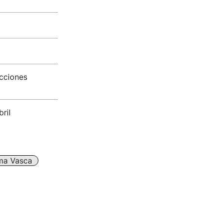
ecciones
ril
ma Vasca