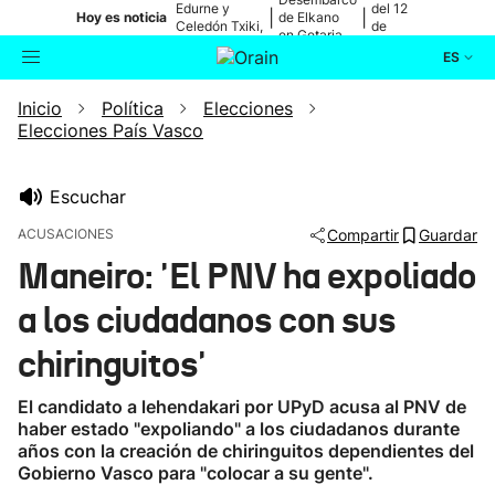
Edurne y
del 12
|
|
Hoy es noticia
de Elkano
Celedón Txiki,
de
en Getaria
en directo
agosto
ES
Inicio
Política
Elecciones
Actualidad
Buscador
Elecciones País Vasco
Política
Escuchar
Cultura
ACUSACIONES
Compartir
Guardar
Maneiro: 'El PNV ha expoliado
Ikusmiran
a los ciudadanos con sus
Eguraldia
chiringuitos'
El candidato a lehendakari por UPyD acusa al PNV de
haber estado "expoliando" a los ciudadanos durante
años con la creación de chiringuitos dependientes del
Gobierno Vasco para "colocar a su gente".