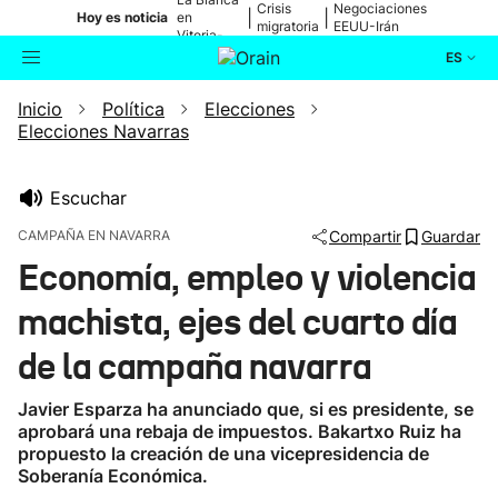
Crisis
Negociaciones
|
|
Hoy es noticia
en
migratoria
EEUU-Irán
Vitoria-
Gasteiz
ES
Inicio
Política
Elecciones
Actualidad
Buscador
Elecciones Navarras
Política
Escuchar
Cultura
CAMPAÑA EN NAVARRA
Compartir
Guardar
Economía, empleo y violencia
Ikusmiran
machista, ejes del cuarto día
Eguraldia
de la campaña navarra
Javier Esparza ha anunciado que, si es presidente, se
aprobará una rebaja de impuestos. Bakartxo Ruiz ha
propuesto la creación de una vicepresidencia de
Soberanía Económica.