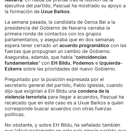
ejecutiva del partido, Pascual ha mostrado su apoyo a
la formación de
Uxue Barkos
.
La semana pasada, la candidata de Geroa Bai a la
presidencia del Gobierno de Navarra cerraba la
primera ronda de contactos con los grupos
parlamentarios, y aseguraba que en dos semanas
espera tener cerrado un
acuerdo programático
con las
fuerzas que propugnan un cambio de Gobierno.
Aseguraba, además, que había "
coincidencias
fundamentales
" con
EH Bildu
,
Podemos
e
Izquierda-
Ezkerra
sobre las prioridades del nuevo Gobierno.
Preguntado por la posición expresada por el
secretario general del partido, Pablo Iglesias, cuando
dijo que exigirían a EH Bildu una
condena de la
violencia terrorista
para llegar a acuerdos, Pascual ha
recalcado que en este caso es a Uxue Barkos a quien
corresponde buscar acuerdos con otras fuerzas
políticas.
No obstante, y sobre EH Bildu, ha señalado también
que "afortunadamente en este país ningún partido que