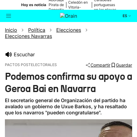
Celedón en
|
|
Hoy es noticia
Pirata de
portuguesas
Vitoria-
Donostia
en las playas
Gasteiz
ES
Inicio
Política
Elecciones
Actualidad
Buscador
Elecciones Navarras
Política
Escuchar
Cultura
PACTOS POSTELECTORALES
Compartir
Guardar
Podemos confirma su apoyo a
Ikusmiran
Geroa Bai en Navarra
Eguraldia
El secretario general de Organización del partido ha
avalado un gobierno de Uxue Barkos, y ha resaltado
que los navarros "pueden congratularse".