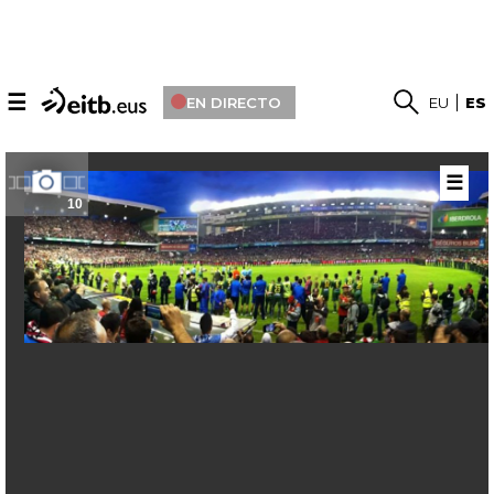
☰
EN DIRECTO
EU
ES
☰
10