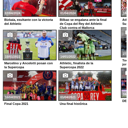
07/04/2024
01/04/2024
18/
Bizkaia, exultante con la victoria
Bilbao se engalana ante la final
Ath
del Athletic
de Copa del Rey del Athletic
Sup
Club contra el Mallorca
4
24
27/
15/01/2022
14/01/2022
Tod
Marcelino y Ancelotti posan con
Athletic, finalista de la
jor
la Supercopa
Supercopa 2022
33
60
16/
16/04/2021
01/04/2021
DE
Final Copa 2021
Una final histórica