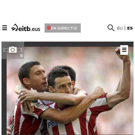
☰
EN DIRECTO
EU
ES
☰
9