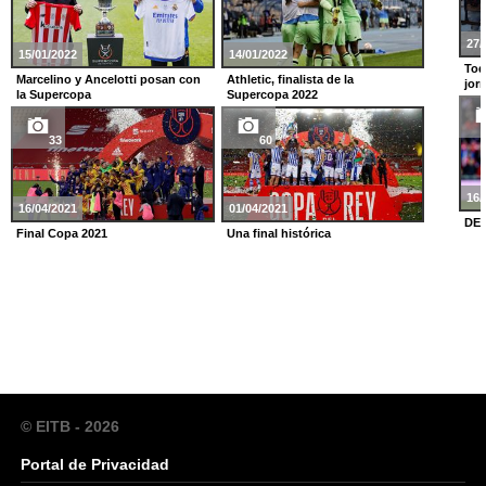
27/
15/01/2022
14/01/2022
Tod
Marcelino y Ancelotti posan con
Athletic, finalista de la
jor
la Supercopa
Supercopa 2022
33
60
16/
16/04/2021
01/04/2021
DE
Final Copa 2021
Una final histórica
© EITB - 2026
Portal de Privacidad