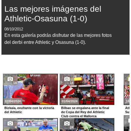
Las mejores imágenes del
Athletic-Osasuna (1-0)
08/10/2012
En esta galería podrás disfrutar de las mejores fotos
del derbi entre Athletic y Osasuna (1-0).
14
14
07/04/2024
01/04/2024
18/
Bizkaia, exultante con la victoria
Bilbao se engalana ante la final
Ath
del Athletic
de Copa del Rey del Athletic
Sup
Club contra el Mallorca
4
24