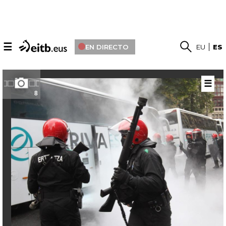
☰
EN DIRECTO
EU
ES
☰
8