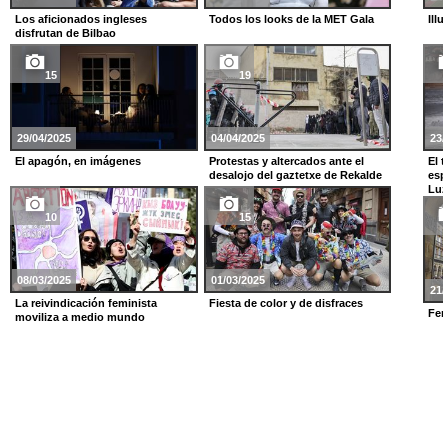
Los aficionados ingleses
Todos los looks de la MET Gala
Illu
disfrutan de Bilbao
15
19
29/04/2025
04/04/2025
23/
El apagón, en imágenes
Protestas y altercados ante el
El 
desalojo del gaztetxe de Rekalde
esp
Luz
10
15
08/03/2025
01/03/2025
21/
La reivindicación feminista
Fiesta de color y de disfraces
Fer
moviliza a medio mundo