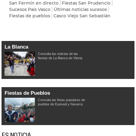
San Fermín en directo
Fiestas San Prudencio
Sucesos País Vasco
Últimas noticias sucesos
Fiestas de pueblos
Casco Viejo San Sebastián
La Blanca
Consulta las noticias de las
fiestas de La Blanca de Vitoria
Fiestas de Pueblos
Consulta las fistas populares de
pueblos de Euskadi y Navarra
ES NOTICIA