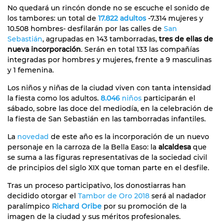
No quedará un rincón donde no se escuche el sonido de
los tambores: un total de
17.822 adultos
-7.314 mujeres y
10.508 hombres- desfilarán por las calles de
San
Sebastián
, agrupadas en 143 tamborradas,
tres de ellas de
nueva incorporación
. Serán en total 133 las compañías
integradas por hombres y mujeres, frente a 9 masculinas
y 1 femenina.
Los niños y niñas de la ciudad viven con tanta intensidad
la fiesta como los adultos.
8.046
niños
participarán el
sábado, sobre las doce del mediodía, en la celebración de
la fiesta de San Sebastián en las tamborradas infantiles.
La
novedad
de este año es la incorporación de un nuevo
personaje en la carroza de la Bella Easo: la
alcaldesa
que
se suma a las figuras representativas de la sociedad civil
de principios del siglo XIX que toman parte en el desfile.
Tras un proceso participativo, los donostiarras han
decidido otorgar el
Tambor de Oro 2018
será al nadador
paralímpico
Richard Oribe
por su promoción de la
imagen de la ciudad y sus méritos profesionales.