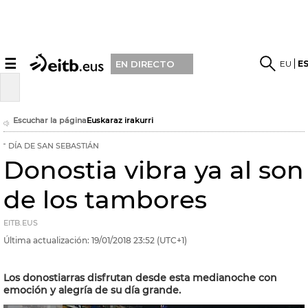
☰
EU
E
EN DIRECTO
Escuchar la página
Euskaraz irakurri
DÍA DE SAN SEBASTIÁN
Donostia vibra ya al son
de los tambores
EITB.EUS
Última actualización:
19/01/2018
23:52
(UTC+1)
Los donostiarras disfrutan desde esta medianoche con
emoción y alegría de su día grande.