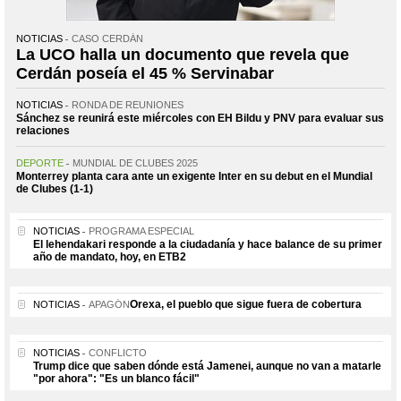
NOTICIAS
CASO CERDÁN
La UCO halla un documento que revela que
Cerdán poseía el 45 % Servinabar
NOTICIAS
RONDA DE REUNIONES
Sánchez se reunirá este miércoles con EH Bildu y PNV para evaluar sus
relaciones
DEPORTE
MUNDIAL DE CLUBES 2025
Monterrey planta cara ante un exigente Inter en su debut en el Mundial
de Clubes (1-1)
NOTICIAS
PROGRAMA ESPECIAL
El lehendakari responde a la ciudadanía y hace balance de su primer
año de mandato, hoy, en ETB2
Orexa, el pueblo que sigue fuera de cobertura
NOTICIAS
APAGÓN
NOTICIAS
CONFLICTO
Trump dice que saben dónde está Jamenei, aunque no van a matarle
"por ahora": "Es un blanco fácil"