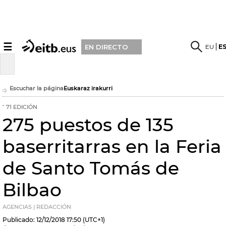
☰
EU
E
EN DIRECTO
Escuchar la página
Euskaraz irakurri
71 EDICIÓN
275 puestos de 135
baserritarras en la Feria
de Santo Tomás de
Bilbao
AGENCIAS | REDACCIÓN
Publicado:
12/12/2018
17:50
(UTC+1)