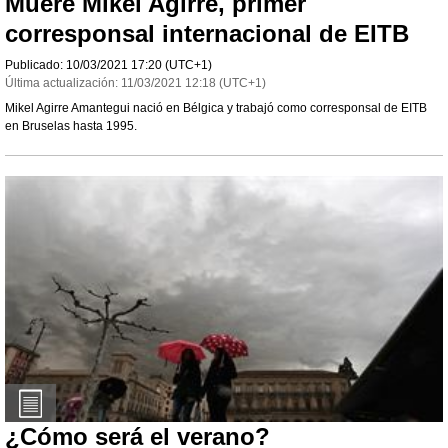
Muere Mikel Agirre, primer
corresponsal internacional de EITB
Publicado:
10/03/2021
17:20
(UTC+1)
Última actualización:
11/03/2021
12:18
(UTC+1)
Mikel Agirre Amantegui nació en Bélgica y trabajó como corresponsal de EITB
en Bruselas hasta 1995.
¿Cómo será el verano?