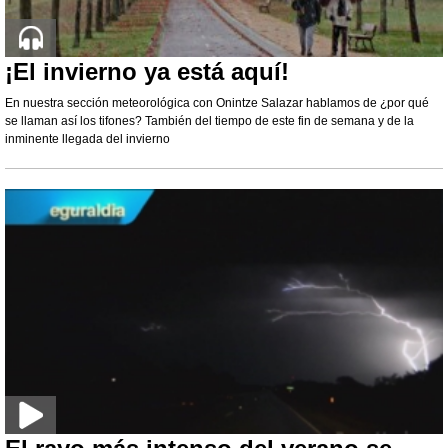
¡El invierno ya está aquí!
En nuestra sección meteorológica con Onintze Salazar hablamos de ¿por qué
se llaman así los tifones? También del tiempo de este fin de semana y de la
inminente llegada del invierno