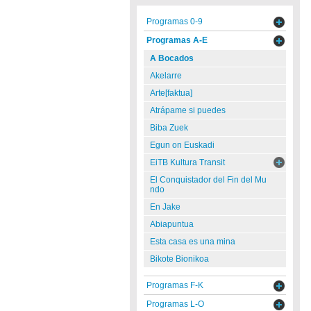
Programas 0-9
Programas A-E
A Bocados
Akelarre
Arte[faktua]
Atrápame si puedes
Biba Zuek
Egun on Euskadi
EiTB Kultura Transit
El Conquistador del Fin del Mu
ndo
En Jake
Abiapuntua
Esta casa es una mina
Bikote Bionikoa
Programas F-K
Programas L-O