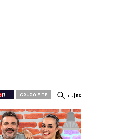
GRUPO EITB
EU
ES