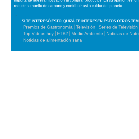
importante nuestra motivación al comprar productos. En su opinión, es f
reducir su huella de carbono y contribuir así a cuidar del planeta.
SI TE INTERESÓ ESTO, QUIZÁ TE INTERESEN ESTOS OTROS TE
Premios de Gastronomía
Televisión
Series de Televisión
Top Vídeos hoy
ETB2
Medio Ambiente
Noticias de Nutr
Noticias de alimentación sana