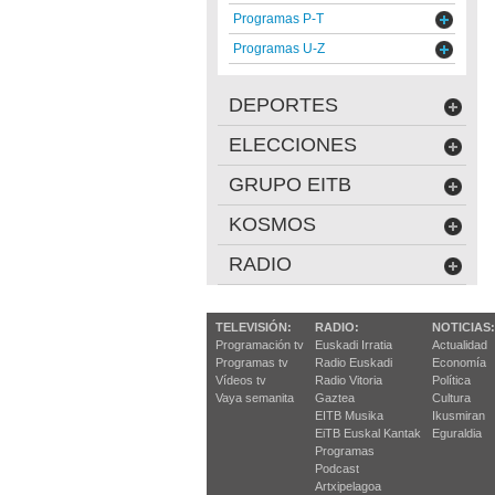
Programas P-T
Programas U-Z
DEPORTES
ELECCIONES
GRUPO EITB
KOSMOS
RADIO
TELEVISIÓN:
RADIO:
NOTICIAS:
Programación tv
Euskadi Irratia
Actualidad
Programas tv
Radio Euskadi
Economía
Vídeos tv
Radio Vitoria
Política
Vaya semanita
Gaztea
Cultura
EITB Musika
Ikusmiran
EiTB Euskal Kantak
Eguraldia
Programas
Podcast
Artxipelagoa