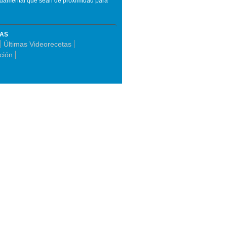
undamental que sean de proximidad para
MAS
Últimas Videorecetas
ición