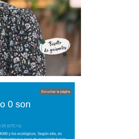
Escuchar la página
ro 0 son
0:25
(UTC+1)
s KM0 y los ecológicos. Según ella, es