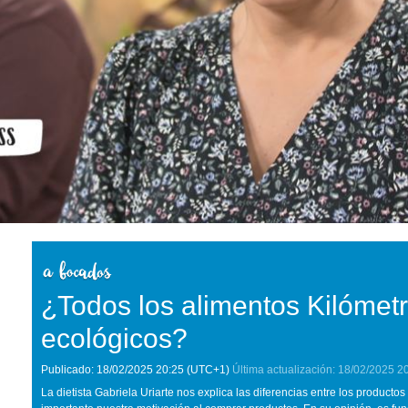
¿Todos los alimentos Kilómet
ecológicos?
Publicado:
18/02/2025
20:25
(UTC+1)
Última actualización:
18/02/2025
2
La dietista Gabriela Uriarte nos explica las diferencias entre los producto