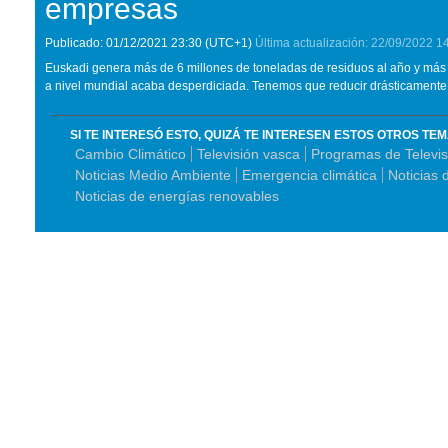
empresas
Publicado:
01/12/2021
23:30
(UTC+1)
Última actualización:
22/09/2022
1
Euskadi genera más de 6 millones de toneladas de residuos al año y más 
a nivel mundial acaba desperdiciada. Tenemos que reducir drásticamente
SI TE INTERESÓ ESTO, QUIZÁ TE INTERESEN ESTOS OTROS TE
Cambio Climático
Televisión vasca
Programas de Televis
Noticias Medio Ambiente
Emergencia climática
Noticias d
Noticias de energías renovables