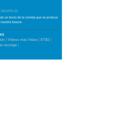
4:19
(UTC+2)
de un tercio de la comida que se produce
 nuestra basura.
MAS
ión
Vídeos más Vistos
ETB2
e reciclaje