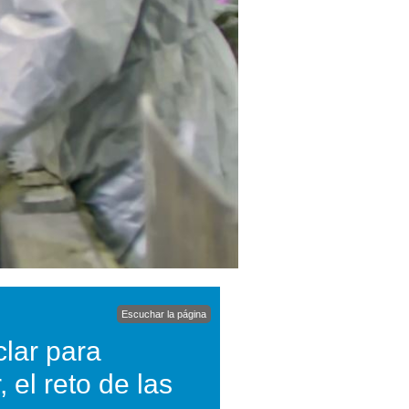
Escuchar la página
iclar para
 el reto de las