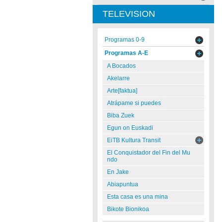
TELEVISION
Programas 0-9
Programas A-E
A Bocados
Akelarre
Arte[faktua]
Atrápame si puedes
Biba Zuek
Egun on Euskadi
EiTB Kultura Transit
El Conquistador del Fin del Mu
ndo
En Jake
Abiapuntua
Esta casa es una mina
Bikote Bionikoa