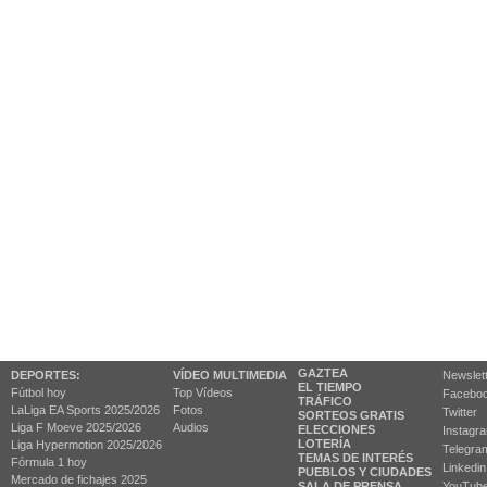
GAZTEA
DEPORTES:
VÍDEO MULTIMEDIA
Newslet
EL TIEMPO
Fútbol hoy
Top Vídeos
Facebo
TRÁFICO
LaLiga EA Sports 2025/2026
Fotos
Twitter
SORTEOS GRATIS
Liga F Moeve 2025/2026
Audios
ELECCIONES
Instagr
LOTERÍA
Liga Hypermotion 2025/2026
Telegra
TEMAS DE INTERÉS
Fórmula 1 hoy
Linkedin
PUEBLOS Y CIUDADES
Mercado de fichajes 2025
SALA DE PRENSA
YouTub