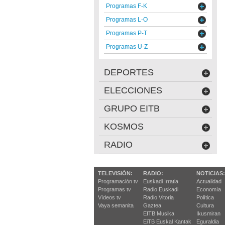
Programas F-K
Programas L-O
Programas P-T
Programas U-Z
DEPORTES
ELECCIONES
GRUPO EITB
KOSMOS
RADIO
TELEVISIÓN:
RADIO:
NOTICIAS:
Programación tv
Euskadi Irratia
Actualidad
Programas tv
Radio Euskadi
Economía
Vídeos tv
Radio Vitoria
Política
Vaya semanita
Gaztea
Cultura
EITB Musika
Ikusmiran
EiTB Euskal Kantak
Eguraldia