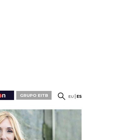
GRUPO EITB
EU
ES